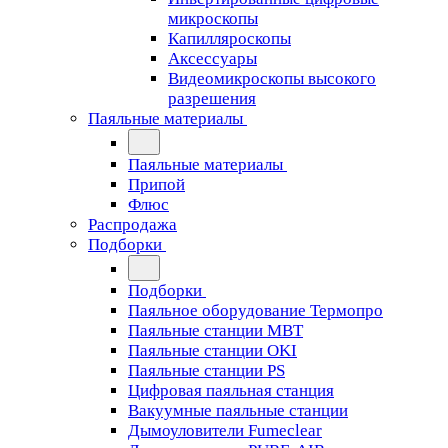
микроскопы
Капилляроскопы
Аксессуары
Видеомикроскопы высокого
разрешения
Паяльные материалы
Паяльные материалы
Припой
Флюс
Распродажа
Подборки
Подборки
Паяльное оборудование Термопро
Паяльные станции MBT
Паяльные станции OKI
Паяльные станции PS
Цифровая паяльная станция
Вакуумные паяльные станции
Дымоуловители Fumeclear