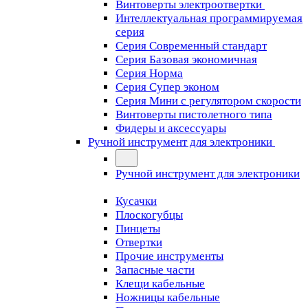
Винтоверты электроотвертки
Интеллектуальная программируемая
серия
Серия Современный стандарт
Серия Базовая экономичная
Серия Норма
Серия Cупер эконом
Серия Мини с регулятором скорости
Винтоверты пистолетного типа
Фидеры и аксессуары
Ручной инструмент для электроники
Ручной инструмент для электроники
Кусачки
Плоскогубцы
Пинцеты
Отвертки
Прочие инструменты
Запасные части
Клещи кабельные
Ножницы кабельные