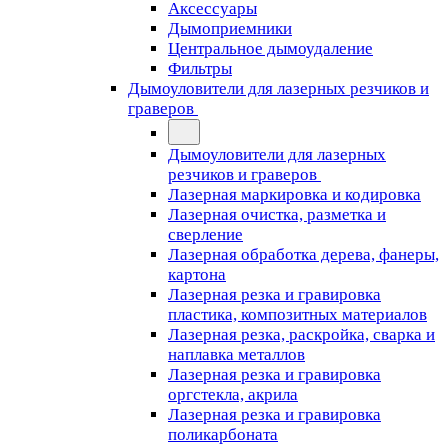
Аксессуары
Дымоприемники
Центральное дымоудаление
Фильтры
Дымоуловители для лазерных резчиков и
граверов
Дымоуловители для лазерных
резчиков и граверов
Лазерная маркировка и кодировка
Лазерная очистка, разметка и
сверление
Лазерная обработка дерева, фанеры,
картона
Лазерная резка и гравировка
пластика, композитных материалов
Лазерная резка, раскройка, сварка и
наплавка металлов
Лазерная резка и гравировка
оргстекла, акрила
Лазерная резка и гравировка
поликарбоната