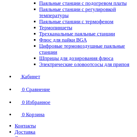
Паяльные станции с подогревом платы
Паяльные станции с регулировкой
температуры
Паяльные станции с термофеном
Термопинцеты
Трехканальные паяльные станции
Флюс для пайки BGA
Цифровые термовоздушные паяльные
станции
Шприцы для дозирования флюса
Электрические оловоотсосы для припоя
Кабинет
0
Сравнение
0
Избранное
0
Корзина
Контакты
Доставка