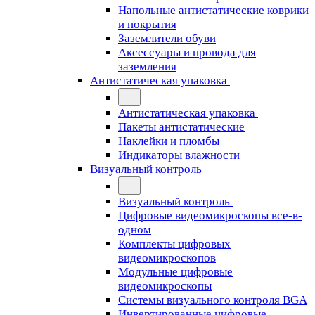
Напольные антистатические коврики
и покрытия
Заземлители обуви
Аксессуары и провода для
заземления
Антистатическая упаковка
Антистатическая упаковка
Пакеты антистатические
Наклейки и пломбы
Индикаторы влажности
Визуальный контроль
Визуальный контроль
Цифровые видеомикроскопы все-в-
одном
Комплекты цифровых
видеомикроскопов
Модульные цифровые
видеомикроскопы
Cистемы визуального контроля BGA
Инвертированные цифровые