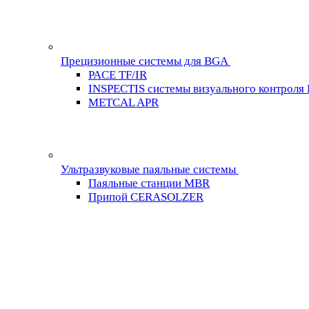
Прецизионные системы для BGA
PACE TF/IR
INSPECTIS системы визуального контроля
METCAL APR
Ультразвуковые паяльные системы
Паяльные станции MBR
Припой CERASOLZER