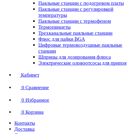
Паяльные станции с подогревом платы
Паяльные станции с регулировкой
температуры
Паяльные станции с термофеном
Термопинцеты
Трехканальные паяльные станции
Флюс для пайки BGA
Цифровые термовоздушные паяльные
станции
Шприцы для дозирования флюса
Электрические оловоотсосы для припоя
Кабинет
0
Сравнение
0
Избранное
0
Корзина
Контакты
Доставка