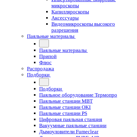
микроскопы
Капилляроскопы
Аксессуары
Видеомикроскопы высокого
разрешения
Паяльные материалы
Паяльные материалы
Припой
Флюс
Распродажа
Подборки
Подборки
Паяльное оборудование Термопро
Паяльные станции MBT
Паяльные станции OKI
Паяльные станции PS
Цифровая паяльная станция
Вакуумные паяльные станции
Дымоуловители Fumeclear