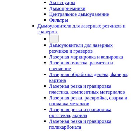
Аксессуары
Дымоприемники
Центральное дымоудаление
Фильтры
Дымоуловители для лазерных резчиков и
граверов
Дымоуловители для лазерных
резчиков и граверов
Лазерная маркировка и кодировка
Лазерная очистка, разметка и
сверление
Лазерная обработка дерева, фанеры,
картона
Лазерная резка и гравировка
пластика, композитных материалов
Лазерная резка, раскройка, сварка и
наплавка металлов
Лазерная резка и гравировка
оргстекла, акрила
Лазерная резка и гравировка
поликарбоната