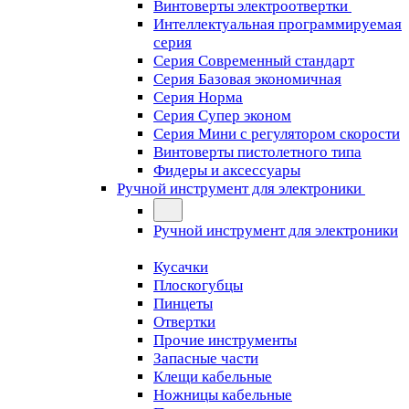
Винтоверты электроотвертки
Интеллектуальная программируемая
серия
Серия Современный стандарт
Серия Базовая экономичная
Серия Норма
Серия Cупер эконом
Серия Мини с регулятором скорости
Винтоверты пистолетного типа
Фидеры и аксессуары
Ручной инструмент для электроники
Ручной инструмент для электроники
Кусачки
Плоскогубцы
Пинцеты
Отвертки
Прочие инструменты
Запасные части
Клещи кабельные
Ножницы кабельные