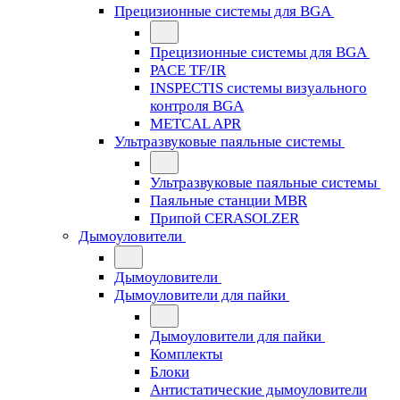
Прецизионные системы для BGA
Прецизионные системы для BGA
PACE TF/IR
INSPECTIS системы визуального
контроля BGA
METCAL APR
Ультразвуковые паяльные системы
Ультразвуковые паяльные системы
Паяльные станции MBR
Припой CERASOLZER
Дымоуловители
Дымоуловители
Дымоуловители для пайки
Дымоуловители для пайки
Комплекты
Блоки
Антистатические дымоуловители