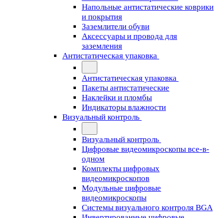
Напольные антистатические коврики
и покрытия
Заземлители обуви
Аксессуары и провода для
заземления
Антистатическая упаковка
Антистатическая упаковка
Пакеты антистатические
Наклейки и пломбы
Индикаторы влажности
Визуальный контроль
Визуальный контроль
Цифровые видеомикроскопы все-в-
одном
Комплекты цифровых
видеомикроскопов
Модульные цифровые
видеомикроскопы
Cистемы визуального контроля BGA
Инвертированные цифровые