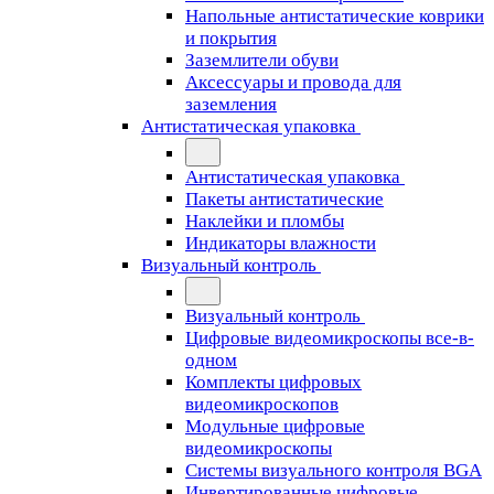
Напольные антистатические коврики
и покрытия
Заземлители обуви
Аксессуары и провода для
заземления
Антистатическая упаковка
Антистатическая упаковка
Пакеты антистатические
Наклейки и пломбы
Индикаторы влажности
Визуальный контроль
Визуальный контроль
Цифровые видеомикроскопы все-в-
одном
Комплекты цифровых
видеомикроскопов
Модульные цифровые
видеомикроскопы
Cистемы визуального контроля BGA
Инвертированные цифровые