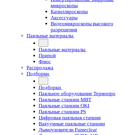
микроскопы
Капилляроскопы
Аксессуары
Видеомикроскопы высокого
разрешения
Паяльные материалы
Паяльные материалы
Припой
Флюс
Распродажа
Подборки
Подборки
Паяльное оборудование Термопро
Паяльные станции MBT
Паяльные станции OKI
Паяльные станции PS
Цифровая паяльная станция
Вакуумные паяльные станции
Дымоуловители Fumeclear