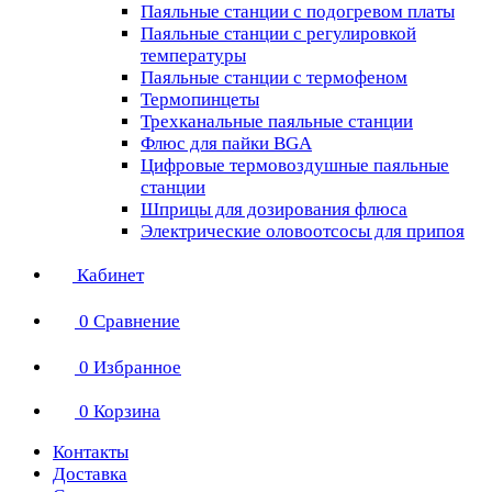
Паяльные станции с подогревом платы
Паяльные станции с регулировкой
температуры
Паяльные станции с термофеном
Термопинцеты
Трехканальные паяльные станции
Флюс для пайки BGA
Цифровые термовоздушные паяльные
станции
Шприцы для дозирования флюса
Электрические оловоотсосы для припоя
Кабинет
0
Сравнение
0
Избранное
0
Корзина
Контакты
Доставка