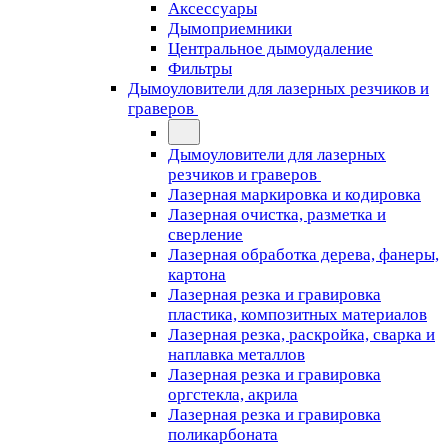
Аксессуары
Дымоприемники
Центральное дымоудаление
Фильтры
Дымоуловители для лазерных резчиков и
граверов
Дымоуловители для лазерных
резчиков и граверов
Лазерная маркировка и кодировка
Лазерная очистка, разметка и
сверление
Лазерная обработка дерева, фанеры,
картона
Лазерная резка и гравировка
пластика, композитных материалов
Лазерная резка, раскройка, сварка и
наплавка металлов
Лазерная резка и гравировка
оргстекла, акрила
Лазерная резка и гравировка
поликарбоната