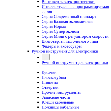
Винтоверты электроотвертки
Интеллектуальная программируемая
серия
Серия Современный стандарт
Серия Базовая экономичная
Серия Норма
Серия Cупер эконом
Серия Мини с регулятором скорости
Винтоверты пистолетного типа
Фидеры и аксессуары
Ручной инструмент для электроники
Ручной инструмент для электроники
Кусачки
Плоскогубцы
Пинцеты
Отвертки
Прочие инструменты
Запасные части
Клещи кабельные
Ножницы кабельные