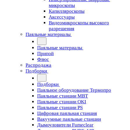
микроскопы
Капилляроскопы
Аксессуары
Видеомикроскопы высокого
разрешения
Паяльные материалы
Паяльные материалы
Припой
Флюс
Распродажа
Подборки
Подборки
Паяльное оборудование Термопро
Паяльные станции MBT
Паяльные станции OKI
Паяльные станции PS
Цифровая паяльная станция
Вакуумные паяльные станции
Дымоуловители Fumeclear