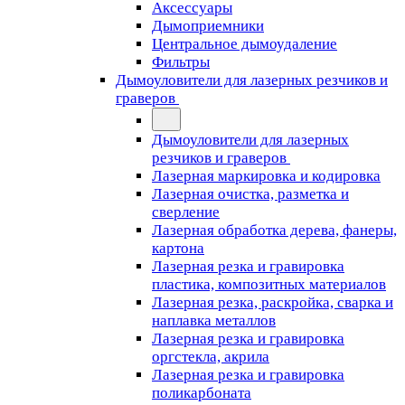
Аксессуары
Дымоприемники
Центральное дымоудаление
Фильтры
Дымоуловители для лазерных резчиков и
граверов
Дымоуловители для лазерных
резчиков и граверов
Лазерная маркировка и кодировка
Лазерная очистка, разметка и
сверление
Лазерная обработка дерева, фанеры,
картона
Лазерная резка и гравировка
пластика, композитных материалов
Лазерная резка, раскройка, сварка и
наплавка металлов
Лазерная резка и гравировка
оргстекла, акрила
Лазерная резка и гравировка
поликарбоната