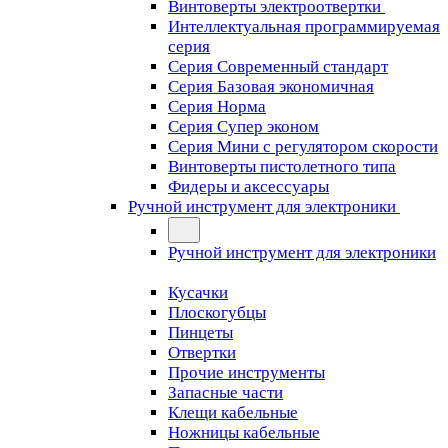
Винтоверты электроотвертки
Интеллектуальная программируемая
серия
Серия Современный стандарт
Серия Базовая экономичная
Серия Норма
Серия Cупер эконом
Серия Мини с регулятором скорости
Винтоверты пистолетного типа
Фидеры и аксессуары
Ручной инструмент для электроники
Ручной инструмент для электроники
Кусачки
Плоскогубцы
Пинцеты
Отвертки
Прочие инструменты
Запасные части
Клещи кабельные
Ножницы кабельные