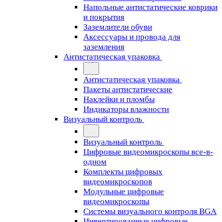
Напольные антистатические коврики
и покрытия
Заземлители обуви
Аксессуары и провода для
заземления
Антистатическая упаковка
Антистатическая упаковка
Пакеты антистатические
Наклейки и пломбы
Индикаторы влажности
Визуальный контроль
Визуальный контроль
Цифровые видеомикроскопы все-в-
одном
Комплекты цифровых
видеомикроскопов
Модульные цифровые
видеомикроскопы
Cистемы визуального контроля BGA
Инвертированные цифровые