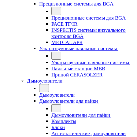
Прецизионные системы для BGA
Прецизионные системы для BGA
PACE TF/IR
INSPECTIS системы визуального
контроля BGA
METCAL APR
Ультразвуковые паяльные системы
Ультразвуковые паяльные системы
Паяльные станции MBR
Припой CERASOLZER
Дымоуловители
Дымоуловители
Дымоуловители для пайки
Дымоуловители для пайки
Комплекты
Блоки
Антистатические дымоуловители