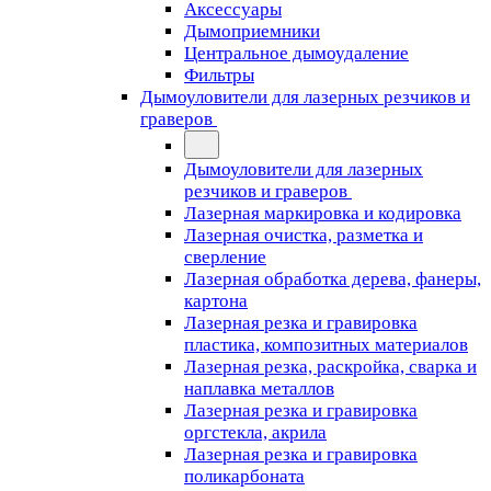
Аксессуары
Дымоприемники
Центральное дымоудаление
Фильтры
Дымоуловители для лазерных резчиков и
граверов
Дымоуловители для лазерных
резчиков и граверов
Лазерная маркировка и кодировка
Лазерная очистка, разметка и
сверление
Лазерная обработка дерева, фанеры,
картона
Лазерная резка и гравировка
пластика, композитных материалов
Лазерная резка, раскройка, сварка и
наплавка металлов
Лазерная резка и гравировка
оргстекла, акрила
Лазерная резка и гравировка
поликарбоната