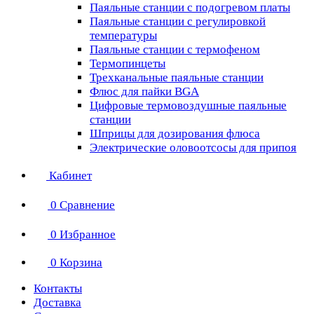
Паяльные станции с подогревом платы
Паяльные станции с регулировкой
температуры
Паяльные станции с термофеном
Термопинцеты
Трехканальные паяльные станции
Флюс для пайки BGA
Цифровые термовоздушные паяльные
станции
Шприцы для дозирования флюса
Электрические оловоотсосы для припоя
Кабинет
0
Сравнение
0
Избранное
0
Корзина
Контакты
Доставка