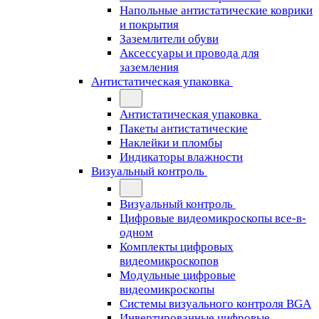
Напольные антистатические коврики
и покрытия
Заземлители обуви
Аксессуары и провода для
заземления
Антистатическая упаковка
Антистатическая упаковка
Пакеты антистатические
Наклейки и пломбы
Индикаторы влажности
Визуальный контроль
Визуальный контроль
Цифровые видеомикроскопы все-в-
одном
Комплекты цифровых
видеомикроскопов
Модульные цифровые
видеомикроскопы
Cистемы визуального контроля BGA
Инвертированные цифровые