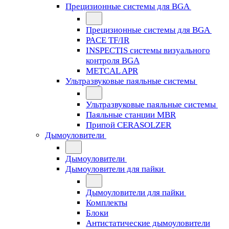
Прецизионные системы для BGA
Прецизионные системы для BGA
PACE TF/IR
INSPECTIS системы визуального
контроля BGA
METCAL APR
Ультразвуковые паяльные системы
Ультразвуковые паяльные системы
Паяльные станции MBR
Припой CERASOLZER
Дымоуловители
Дымоуловители
Дымоуловители для пайки
Дымоуловители для пайки
Комплекты
Блоки
Антистатические дымоуловители