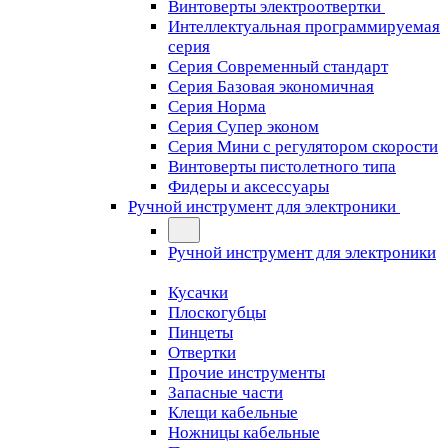
Винтоверты электроотвертки
Интеллектуальная программируемая
серия
Серия Современный стандарт
Серия Базовая экономичная
Серия Норма
Серия Cупер эконом
Серия Мини с регулятором скорости
Винтоверты пистолетного типа
Фидеры и аксессуары
Ручной инструмент для электроники
Ручной инструмент для электроники
Кусачки
Плоскогубцы
Пинцеты
Отвертки
Прочие инструменты
Запасные части
Клещи кабельные
Ножницы кабельные