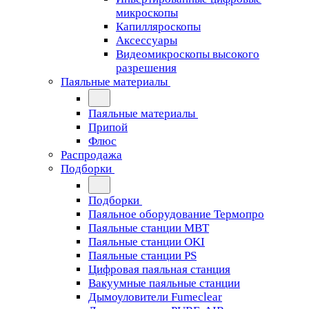
микроскопы
Капилляроскопы
Аксессуары
Видеомикроскопы высокого
разрешения
Паяльные материалы
Паяльные материалы
Припой
Флюс
Распродажа
Подборки
Подборки
Паяльное оборудование Термопро
Паяльные станции MBT
Паяльные станции OKI
Паяльные станции PS
Цифровая паяльная станция
Вакуумные паяльные станции
Дымоуловители Fumeclear