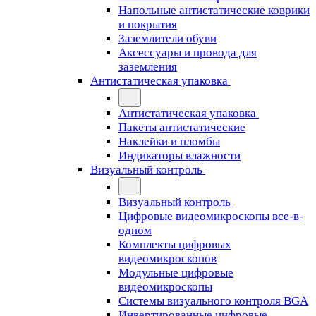
Напольные антистатические коврики
и покрытия
Заземлители обуви
Аксессуары и провода для
заземления
Антистатическая упаковка
Антистатическая упаковка
Пакеты антистатические
Наклейки и пломбы
Индикаторы влажности
Визуальный контроль
Визуальный контроль
Цифровые видеомикроскопы все-в-
одном
Комплекты цифровых
видеомикроскопов
Модульные цифровые
видеомикроскопы
Cистемы визуального контроля BGA
Инвертированные цифровые