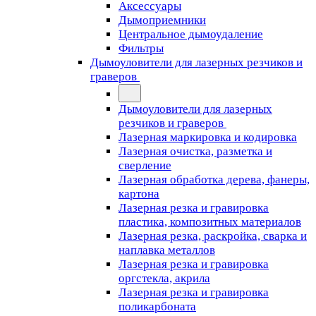
Аксессуары
Дымоприемники
Центральное дымоудаление
Фильтры
Дымоуловители для лазерных резчиков и
граверов
Дымоуловители для лазерных
резчиков и граверов
Лазерная маркировка и кодировка
Лазерная очистка, разметка и
сверление
Лазерная обработка дерева, фанеры,
картона
Лазерная резка и гравировка
пластика, композитных материалов
Лазерная резка, раскройка, сварка и
наплавка металлов
Лазерная резка и гравировка
оргстекла, акрила
Лазерная резка и гравировка
поликарбоната