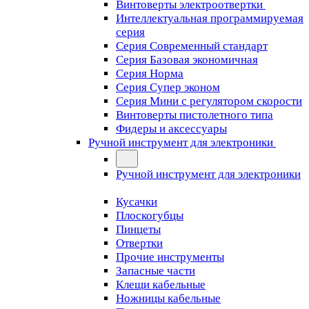
Винтоверты электроотвертки
Интеллектуальная программируемая
серия
Серия Современный стандарт
Серия Базовая экономичная
Серия Норма
Серия Cупер эконом
Серия Мини с регулятором скорости
Винтоверты пистолетного типа
Фидеры и аксессуары
Ручной инструмент для электроники
Ручной инструмент для электроники
Кусачки
Плоскогубцы
Пинцеты
Отвертки
Прочие инструменты
Запасные части
Клещи кабельные
Ножницы кабельные