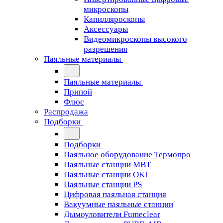
микроскопы
Капилляроскопы
Аксессуары
Видеомикроскопы высокого
разрешения
Паяльные материалы
Паяльные материалы
Припой
Флюс
Распродажа
Подборки
Подборки
Паяльное оборудование Термопро
Паяльные станции MBT
Паяльные станции OKI
Паяльные станции PS
Цифровая паяльная станция
Вакуумные паяльные станции
Дымоуловители Fumeclear