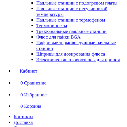
Паяльные станции с подогревом платы
Паяльные станции с регулировкой
температуры
Паяльные станции с термофеном
Термопинцеты
Трехканальные паяльные станции
Флюс для пайки BGA
Цифровые термовоздушные паяльные
станции
Шприцы для дозирования флюса
Электрические оловоотсосы для припоя
Кабинет
0
Сравнение
0
Избранное
0
Корзина
Контакты
Доставка