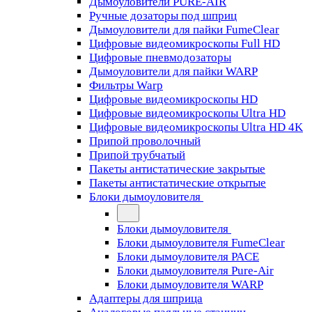
Дымоуловители PURE-AIR
Ручные дозаторы под шприц
Дымоуловители для пайки FumeClear
Цифровые видеомикроскопы Full HD
Цифровые пневмодозаторы
Дымоуловители для пайки WARP
Фильтры Warp
Цифровые видеомикроскопы HD
Цифровые видеомикроскопы Ultra HD
Цифровые видеомикроскопы Ultra HD 4K
Припой проволочный
Припой трубчатый
Пакеты антистатические закрытые
Пакеты антистатические открытые
Блоки дымоуловителя
Блоки дымоуловителя
Блоки дымоуловителя FumeClear
Блоки дымоуловителя PACE
Блоки дымоуловителя Pure-Air
Блоки дымоуловителя WARP
Адаптеры для шприца