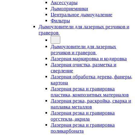
Аксессуары
Дымоприемники
Центральное дымоудаление
Фильтры
Дымоуловители для лазерных резчиков и
граверов
Дымоуловители для лазерных
резчиков и граверов
Лазерная маркировка и кодировка
Лазерная очистка, разметка и
сверление
Лазерная обработка дерева, фанеры,
картона
Лазерная резка и гравировка
пластика, композитных материалов
Лазерная резка, раскройка, сварка и
наплавка металлов
Лазерная резка и гравировка
оргстекла, акрила
Лазерная резка и гравировка
поликарбоната