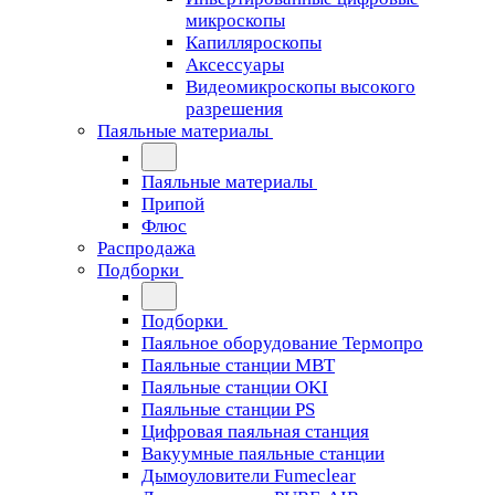
микроскопы
Капилляроскопы
Аксессуары
Видеомикроскопы высокого
разрешения
Паяльные материалы
Паяльные материалы
Припой
Флюс
Распродажа
Подборки
Подборки
Паяльное оборудование Термопро
Паяльные станции MBT
Паяльные станции OKI
Паяльные станции PS
Цифровая паяльная станция
Вакуумные паяльные станции
Дымоуловители Fumeclear