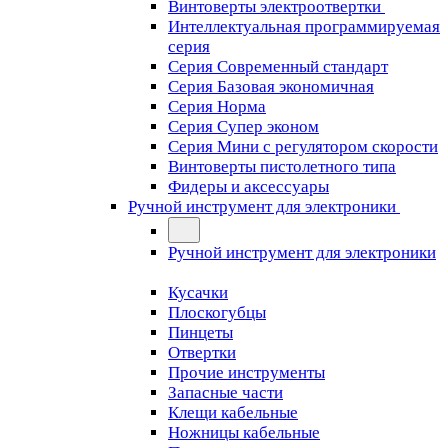
Винтоверты электроотвертки
Интеллектуальная программируемая
серия
Серия Современный стандарт
Серия Базовая экономичная
Серия Норма
Серия Cупер эконом
Серия Мини с регулятором скорости
Винтоверты пистолетного типа
Фидеры и аксессуары
Ручной инструмент для электроники
Ручной инструмент для электроники
Кусачки
Плоскогубцы
Пинцеты
Отвертки
Прочие инструменты
Запасные части
Клещи кабельные
Ножницы кабельные