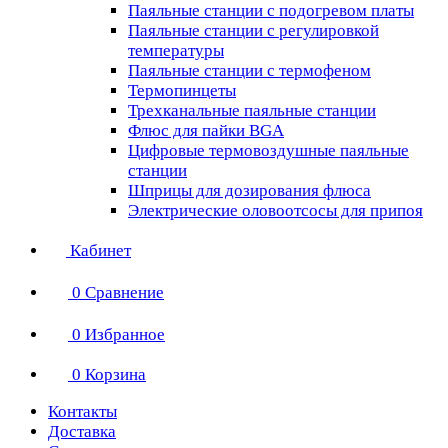
Паяльные станции с подогревом платы
Паяльные станции с регулировкой
температуры
Паяльные станции с термофеном
Термопинцеты
Трехканальные паяльные станции
Флюс для пайки BGA
Цифровые термовоздушные паяльные
станции
Шприцы для дозирования флюса
Электрические оловоотсосы для припоя
Кабинет
0
Сравнение
0
Избранное
0
Корзина
Контакты
Доставка