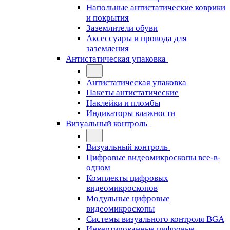
Напольные антистатические коврики
и покрытия
Заземлители обуви
Аксессуары и провода для
заземления
Антистатическая упаковка
Антистатическая упаковка
Пакеты антистатические
Наклейки и пломбы
Индикаторы влажности
Визуальный контроль
Визуальный контроль
Цифровые видеомикроскопы все-в-
одном
Комплекты цифровых
видеомикроскопов
Модульные цифровые
видеомикроскопы
Cистемы визуального контроля BGA
Инвертированные цифровые