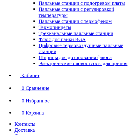
Паяльные станции с подогревом платы
Паяльные станции с регулировкой
температуры
Паяльные станции с термофеном
Термопинцеты
Трехканальные паяльные станции
Флюс для пайки BGA
Цифровые термовоздушные паяльные
станции
Шприцы для дозирования флюса
Электрические оловоотсосы для припоя
Кабинет
0
Сравнение
0
Избранное
0
Корзина
Контакты
Доставка