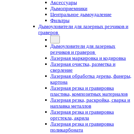
Аксессуары
Дымоприемники
Центральное дымоудаление
Фильтры
Дымоуловители для лазерных резчиков и
граверов
Дымоуловители для лазерных
резчиков и граверов
Лазерная маркировка и кодировка
Лазерная очистка, разметка и
сверление
Лазерная обработка дерева, фанеры,
картона
Лазерная резка и гравировка
пластика, композитных материалов
Лазерная резка, раскройка, сварка и
наплавка металлов
Лазерная резка и гравировка
оргстекла, акрила
Лазерная резка и гравировка
поликарбоната