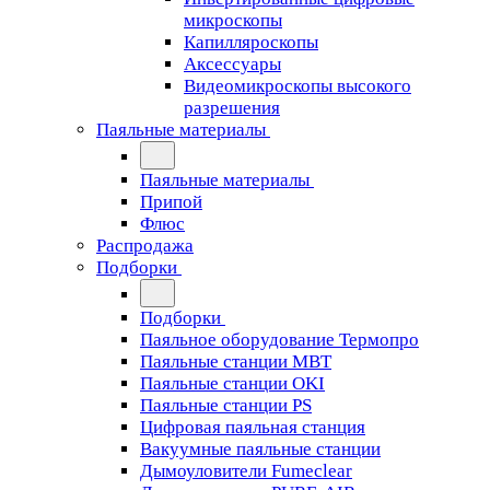
микроскопы
Капилляроскопы
Аксессуары
Видеомикроскопы высокого
разрешения
Паяльные материалы
Паяльные материалы
Припой
Флюс
Распродажа
Подборки
Подборки
Паяльное оборудование Термопро
Паяльные станции MBT
Паяльные станции OKI
Паяльные станции PS
Цифровая паяльная станция
Вакуумные паяльные станции
Дымоуловители Fumeclear