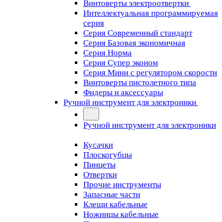
Винтоверты электроотвертки
Интеллектуальная программируемая
серия
Серия Современный стандарт
Серия Базовая экономичная
Серия Норма
Серия Cупер эконом
Серия Мини с регулятором скорости
Винтоверты пистолетного типа
Фидеры и аксессуары
Ручной инструмент для электроники
Ручной инструмент для электроники
Кусачки
Плоскогубцы
Пинцеты
Отвертки
Прочие инструменты
Запасные части
Клещи кабельные
Ножницы кабельные