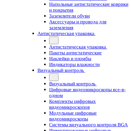
Напольные антистатические коврики
и покрытия
Заземлители обуви
Аксессуары и провода для
заземления
Антистатическая упаковка
Антистатическая упаковка
Пакеты антистатические
Наклейки и пломбы
Индикаторы влажности
Визуальный контроль
Визуальный контроль
Цифровые видеомикроскопы все-в-
одном
Комплекты цифровых
видеомикроскопов
Модульные цифровые
видеомикроскопы
Cистемы визуального контроля BGA
Инвертированные цифровые