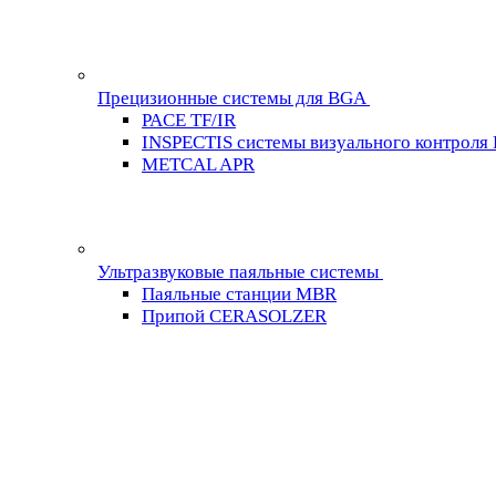
Прецизионные системы для BGA
PACE TF/IR
INSPECTIS системы визуального контроля
METCAL APR
Ультразвуковые паяльные системы
Паяльные станции MBR
Припой CERASOLZER