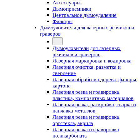
Аксессуары
Дымоприемники
Центральное дымоудаление
Фильтры
Дымоуловители для лазерных резчиков и
граверов
Дымоуловители для лазерных
резчиков и граверов
Лазерная маркировка и кодировка
Лазерная очистка, разметка и
сверление
Лазерная обработка дерева, фанеры,
картона
Лазерная резка и гравировка
пластика, композитных материалов
Лазерная резка, раскройка, сварка и
наплавка металлов
Лазерная резка и гравировка
оргстекла, акрила
Лазерная резка и гравировка
поликарбоната