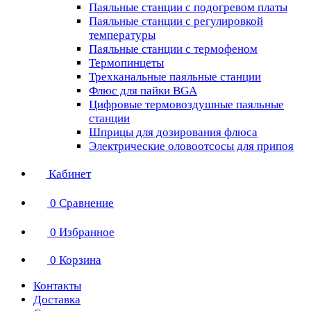
Паяльные станции с подогревом платы
Паяльные станции с регулировкой
температуры
Паяльные станции с термофеном
Термопинцеты
Трехканальные паяльные станции
Флюс для пайки BGA
Цифровые термовоздушные паяльные
станции
Шприцы для дозирования флюса
Электрические оловоотсосы для припоя
Кабинет
0
Сравнение
0
Избранное
0
Корзина
Контакты
Доставка