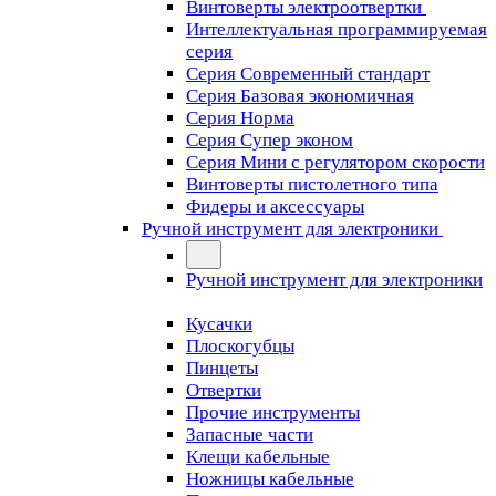
Винтоверты электроотвертки
Интеллектуальная программируемая
серия
Серия Современный стандарт
Серия Базовая экономичная
Серия Норма
Серия Cупер эконом
Серия Мини с регулятором скорости
Винтоверты пистолетного типа
Фидеры и аксессуары
Ручной инструмент для электроники
Ручной инструмент для электроники
Кусачки
Плоскогубцы
Пинцеты
Отвертки
Прочие инструменты
Запасные части
Клещи кабельные
Ножницы кабельные