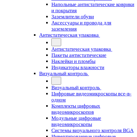
Напольные антистатические коврики
и покрытия
Заземлители обуви
Аксессуары и провода для
заземления
Антистатическая упаковка
Антистатическая упаковка
Пакеты антистатические
Наклейки и пломбы
Индикаторы влажности
Визуальный контроль
Визуальный контроль
Цифровые видеомикроскопы все-в-
одном
Комплекты цифровых
видеомикроскопов
Модульные цифровые
видеомикроскопы
Cистемы визуального контроля BGA
Инвертированные цифровые