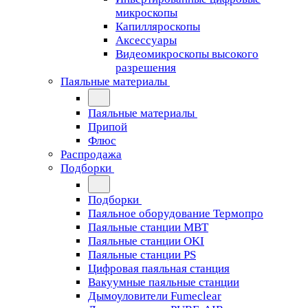
микроскопы
Капилляроскопы
Аксессуары
Видеомикроскопы высокого
разрешения
Паяльные материалы
Паяльные материалы
Припой
Флюс
Распродажа
Подборки
Подборки
Паяльное оборудование Термопро
Паяльные станции MBT
Паяльные станции OKI
Паяльные станции PS
Цифровая паяльная станция
Вакуумные паяльные станции
Дымоуловители Fumeclear