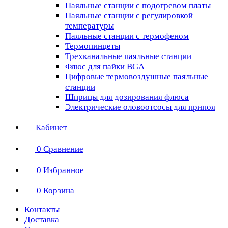
Паяльные станции с подогревом платы
Паяльные станции с регулировкой
температуры
Паяльные станции с термофеном
Термопинцеты
Трехканальные паяльные станции
Флюс для пайки BGA
Цифровые термовоздушные паяльные
станции
Шприцы для дозирования флюса
Электрические оловоотсосы для припоя
Кабинет
0
Сравнение
0
Избранное
0
Корзина
Контакты
Доставка