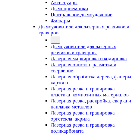
Аксессуары
Дымоприемники
Центральное дымоудаление
Фильтры
Дымоуловители для лазерных резчиков и
граверов
Дымоуловители для лазерных
резчиков и граверов
Лазерная маркировка и кодировка
Лазерная очистка, разметка и
сверление
Лазерная обработка дерева, фанеры,
картона
Лазерная резка и гравировка
пластика, композитных материалов
Лазерная резка, раскройка, сварка и
наплавка металлов
Лазерная резка и гравировка
оргстекла, акрила
Лазерная резка и гравировка
поликарбоната