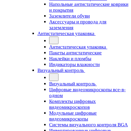
Напольные антистатические коврики
и покрытия
Заземлители обуви
Аксессуары и провода для
заземления
Антистатическая упаковка
Антистатическая упаковка
Пакеты антистатические
Наклейки и пломбы
Индикаторы влажности
Визуальный контроль
Визуальный контроль
Цифровые видеомикроскопы все-в-
одном
Комплекты цифровых
видеомикроскопов
Модульные цифровые
видеомикроскопы
Cистемы визуального контроля BGA
Инвертированные цифровые