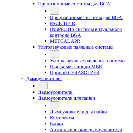
Прецизионные системы для BGA
Прецизионные системы для BGA
PACE TF/IR
INSPECTIS системы визуального
контроля BGA
METCAL APR
Ультразвуковые паяльные системы
Ультразвуковые паяльные системы
Паяльные станции MBR
Припой CERASOLZER
Дымоуловители
Дымоуловители
Дымоуловители для пайки
Дымоуловители для пайки
Комплекты
Блоки
Антистатические дымоуловители