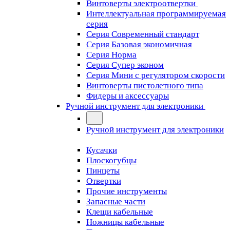
Винтоверты электроотвертки
Интеллектуальная программируемая
серия
Серия Современный стандарт
Серия Базовая экономичная
Серия Норма
Серия Cупер эконом
Серия Мини с регулятором скорости
Винтоверты пистолетного типа
Фидеры и аксессуары
Ручной инструмент для электроники
Ручной инструмент для электроники
Кусачки
Плоскогубцы
Пинцеты
Отвертки
Прочие инструменты
Запасные части
Клещи кабельные
Ножницы кабельные