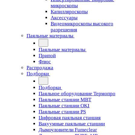
микроскопы
Капилляроскопы
Аксессуары
Видеомикроскопы высокого
разрешения
Паяльные материалы
Паяльные материалы
Припой
Флюс
Распродажа
Подборки
Подборки
Паяльное оборудование Термопро
Паяльные станции MBT
Паяльные станции OKI
Паяльные станции PS
Цифровая паяльная станция
Вакуумные паяльные станции
Дымоуловители Fumeclear