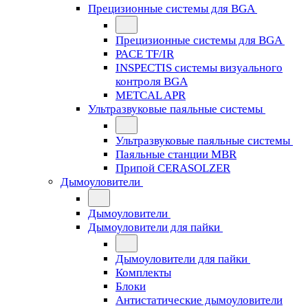
Прецизионные системы для BGA
Прецизионные системы для BGA
PACE TF/IR
INSPECTIS системы визуального
контроля BGA
METCAL APR
Ультразвуковые паяльные системы
Ультразвуковые паяльные системы
Паяльные станции MBR
Припой CERASOLZER
Дымоуловители
Дымоуловители
Дымоуловители для пайки
Дымоуловители для пайки
Комплекты
Блоки
Антистатические дымоуловители