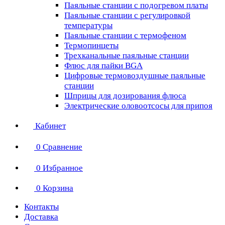
Паяльные станции с подогревом платы
Паяльные станции с регулировкой
температуры
Паяльные станции с термофеном
Термопинцеты
Трехканальные паяльные станции
Флюс для пайки BGA
Цифровые термовоздушные паяльные
станции
Шприцы для дозирования флюса
Электрические оловоотсосы для припоя
Кабинет
0
Сравнение
0
Избранное
0
Корзина
Контакты
Доставка