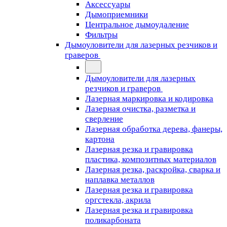
Аксессуары
Дымоприемники
Центральное дымоудаление
Фильтры
Дымоуловители для лазерных резчиков и
граверов
Дымоуловители для лазерных
резчиков и граверов
Лазерная маркировка и кодировка
Лазерная очистка, разметка и
сверление
Лазерная обработка дерева, фанеры,
картона
Лазерная резка и гравировка
пластика, композитных материалов
Лазерная резка, раскройка, сварка и
наплавка металлов
Лазерная резка и гравировка
оргстекла, акрила
Лазерная резка и гравировка
поликарбоната