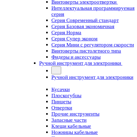
Винтоверты электроотвертки
Интеллектуальная программируемая
серия
Серия Современный стандарт
Серия Базовая экономичная
Серия Норма
Серия Cупер эконом
Серия Мини с регулятором скорости
Винтоверты пистолетного типа
Фидеры и аксессуары
Ручной инструмент для электроники
Ручной инструмент для электроники
Кусачки
Плоскогубцы
Пинцеты
Отвертки
Прочие инструменты
Запасные части
Клещи кабельные
Ножницы кабельные