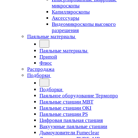
микроскопы
Капилляроскопы
Аксессуары
Видеомикроскопы высокого
разрешения
Паяльные материалы
Паяльные материалы
Припой
Флюс
Распродажа
Подборки
Подборки
Паяльное оборудование Термопро
Паяльные станции MBT
Паяльные станции OKI
Паяльные станции PS
Цифровая паяльная станция
Вакуумные паяльные станции
Дымоуловители Fumeclear