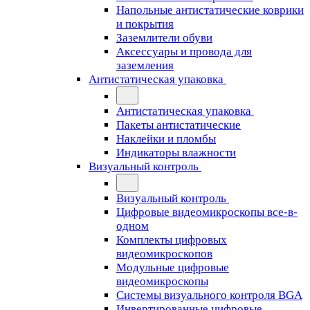
Напольные антистатические коврики
и покрытия
Заземлители обуви
Аксессуары и провода для
заземления
Антистатическая упаковка
Антистатическая упаковка
Пакеты антистатические
Наклейки и пломбы
Индикаторы влажности
Визуальный контроль
Визуальный контроль
Цифровые видеомикроскопы все-в-
одном
Комплекты цифровых
видеомикроскопов
Модульные цифровые
видеомикроскопы
Cистемы визуального контроля BGA
Инвертированные цифровые