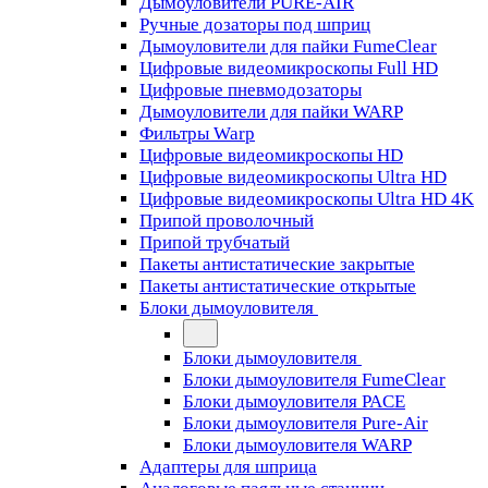
Дымоуловители PURE-AIR
Ручные дозаторы под шприц
Дымоуловители для пайки FumeClear
Цифровые видеомикроскопы Full HD
Цифровые пневмодозаторы
Дымоуловители для пайки WARP
Фильтры Warp
Цифровые видеомикроскопы HD
Цифровые видеомикроскопы Ultra HD
Цифровые видеомикроскопы Ultra HD 4K
Припой проволочный
Припой трубчатый
Пакеты антистатические закрытые
Пакеты антистатические открытые
Блоки дымоуловителя
Блоки дымоуловителя
Блоки дымоуловителя FumeClear
Блоки дымоуловителя PACE
Блоки дымоуловителя Pure-Air
Блоки дымоуловителя WARP
Адаптеры для шприца