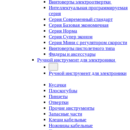
Винтоверты электроотвертки
Интеллектуальная программируемая
серия
Серия Современный стандарт
Серия Базовая экономичная
Серия Норма
Серия Cупер эконом
Серия Мини с регулятором скорости
Винтоверты пистолетного типа
Фидеры и аксессуары
Ручной инструмент для электроники
Ручной инструмент для электроники
Кусачки
Плоскогубцы
Пинцеты
Отвертки
Прочие инструменты
Запасные части
Клещи кабельные
Ножницы кабельные