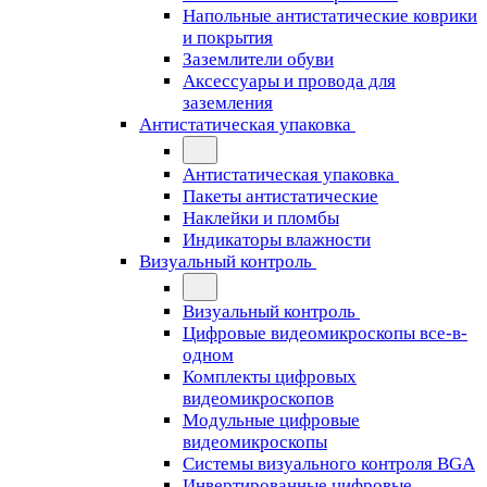
Напольные антистатические коврики
и покрытия
Заземлители обуви
Аксессуары и провода для
заземления
Антистатическая упаковка
Антистатическая упаковка
Пакеты антистатические
Наклейки и пломбы
Индикаторы влажности
Визуальный контроль
Визуальный контроль
Цифровые видеомикроскопы все-в-
одном
Комплекты цифровых
видеомикроскопов
Модульные цифровые
видеомикроскопы
Cистемы визуального контроля BGA
Инвертированные цифровые