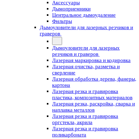
Аксессуары
Дымоприемники
Центральное дымоудаление
Фильтры
Дымоуловители для лазерных резчиков и
граверов
Дымоуловители для лазерных
резчиков и граверов
Лазерная маркировка и кодировка
Лазерная очистка, разметка и
сверление
Лазерная обработка дерева, фанеры,
картона
Лазерная резка и гравировка
пластика, композитных материалов
Лазерная резка, раскройка, сварка и
наплавка металлов
Лазерная резка и гравировка
оргстекла, акрила
Лазерная резка и гравировка
поликарбоната