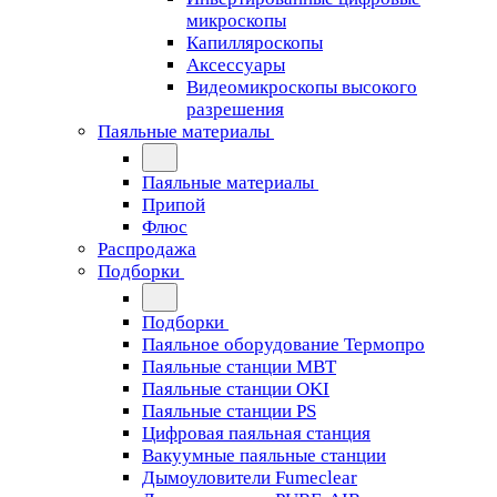
микроскопы
Капилляроскопы
Аксессуары
Видеомикроскопы высокого
разрешения
Паяльные материалы
Паяльные материалы
Припой
Флюс
Распродажа
Подборки
Подборки
Паяльное оборудование Термопро
Паяльные станции MBT
Паяльные станции OKI
Паяльные станции PS
Цифровая паяльная станция
Вакуумные паяльные станции
Дымоуловители Fumeclear