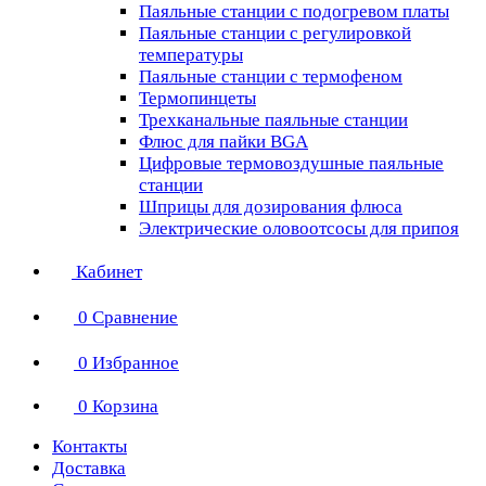
Паяльные станции с подогревом платы
Паяльные станции с регулировкой
температуры
Паяльные станции с термофеном
Термопинцеты
Трехканальные паяльные станции
Флюс для пайки BGA
Цифровые термовоздушные паяльные
станции
Шприцы для дозирования флюса
Электрические оловоотсосы для припоя
Кабинет
0
Сравнение
0
Избранное
0
Корзина
Контакты
Доставка