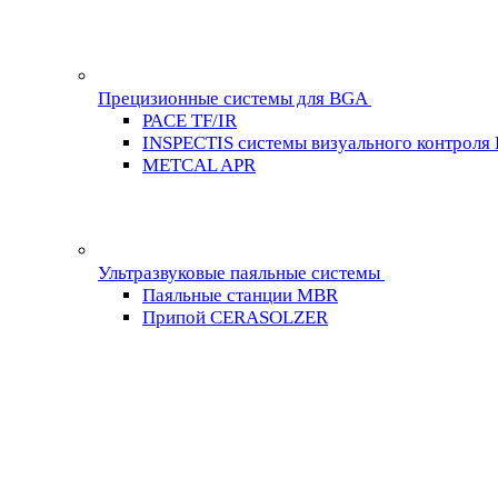
Прецизионные системы для BGA
PACE TF/IR
INSPECTIS системы визуального контроля
METCAL APR
Ультразвуковые паяльные системы
Паяльные станции MBR
Припой CERASOLZER