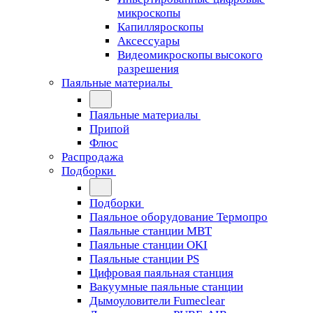
микроскопы
Капилляроскопы
Аксессуары
Видеомикроскопы высокого
разрешения
Паяльные материалы
Паяльные материалы
Припой
Флюс
Распродажа
Подборки
Подборки
Паяльное оборудование Термопро
Паяльные станции MBT
Паяльные станции OKI
Паяльные станции PS
Цифровая паяльная станция
Вакуумные паяльные станции
Дымоуловители Fumeclear