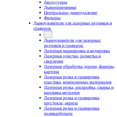
Аксессуары
Дымоприемники
Центральное дымоудаление
Фильтры
Дымоуловители для лазерных резчиков и
граверов
Дымоуловители для лазерных
резчиков и граверов
Лазерная маркировка и кодировка
Лазерная очистка, разметка и
сверление
Лазерная обработка дерева, фанеры,
картона
Лазерная резка и гравировка
пластика, композитных материалов
Лазерная резка, раскройка, сварка и
наплавка металлов
Лазерная резка и гравировка
оргстекла, акрила
Лазерная резка и гравировка
поликарбоната