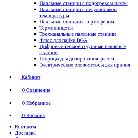
Паяльные станции с подогревом платы
Паяльные станции с регулировкой
температуры
Паяльные станции с термофеном
Термопинцеты
Трехканальные паяльные станции
Флюс для пайки BGA
Цифровые термовоздушные паяльные
станции
Шприцы для дозирования флюса
Электрические оловоотсосы для припоя
Кабинет
0
Сравнение
0
Избранное
0
Корзина
Контакты
Доставка