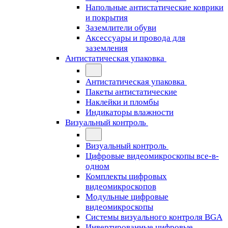
Напольные антистатические коврики
и покрытия
Заземлители обуви
Аксессуары и провода для
заземления
Антистатическая упаковка
Антистатическая упаковка
Пакеты антистатические
Наклейки и пломбы
Индикаторы влажности
Визуальный контроль
Визуальный контроль
Цифровые видеомикроскопы все-в-
одном
Комплекты цифровых
видеомикроскопов
Модульные цифровые
видеомикроскопы
Cистемы визуального контроля BGA
Инвертированные цифровые