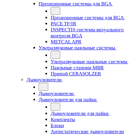
Прецизионные системы для BGA
Прецизионные системы для BGA
PACE TF/IR
INSPECTIS системы визуального
контроля BGA
METCAL APR
Ультразвуковые паяльные системы
Ультразвуковые паяльные системы
Паяльные станции MBR
Припой CERASOLZER
Дымоуловители
Дымоуловители
Дымоуловители для пайки
Дымоуловители для пайки
Комплекты
Блоки
Антистатические дымоуловители