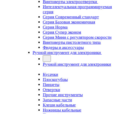
Винтоверты электроотвертки
Интеллектуальная программируемая
серия
Серия Современный стандарт
Серия Базовая экономичная
Серия Норма
Серия Cупер эконом
Серия Мини с регулятором скорости
Винтоверты пистолетного типа
Фидеры и аксессуары
Ручной инструмент для электроники
Ручной инструмент для электроники
Кусачки
Плоскогубцы
Пинцеты
Отвертки
Прочие инструменты
Запасные части
Клещи кабельные
Ножницы кабельные