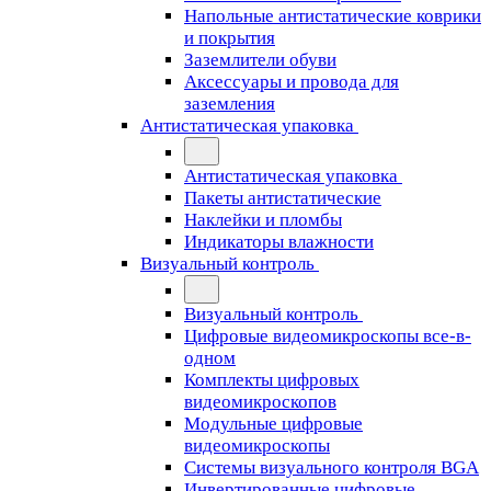
Напольные антистатические коврики
и покрытия
Заземлители обуви
Аксессуары и провода для
заземления
Антистатическая упаковка
Антистатическая упаковка
Пакеты антистатические
Наклейки и пломбы
Индикаторы влажности
Визуальный контроль
Визуальный контроль
Цифровые видеомикроскопы все-в-
одном
Комплекты цифровых
видеомикроскопов
Модульные цифровые
видеомикроскопы
Cистемы визуального контроля BGA
Инвертированные цифровые