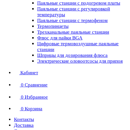
Паяльные станции с подогревом платы
Паяльные станции с регулировкой
температуры
Паяльные станции с термофеном
Термопинцеты
Трехканальные паяльные станции
Флюс для пайки BGA
Цифровые термовоздушные паяльные
станции
Шприцы для дозирования флюса
Электрические оловоотсосы для припоя
Кабинет
0
Сравнение
0
Избранное
0
Корзина
Контакты
Доставка