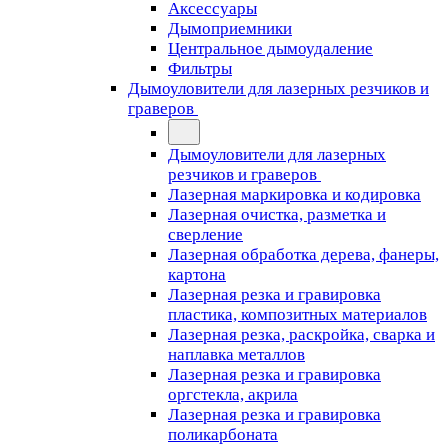
Аксессуары
Дымоприемники
Центральное дымоудаление
Фильтры
Дымоуловители для лазерных резчиков и
граверов
Дымоуловители для лазерных
резчиков и граверов
Лазерная маркировка и кодировка
Лазерная очистка, разметка и
сверление
Лазерная обработка дерева, фанеры,
картона
Лазерная резка и гравировка
пластика, композитных материалов
Лазерная резка, раскройка, сварка и
наплавка металлов
Лазерная резка и гравировка
оргстекла, акрила
Лазерная резка и гравировка
поликарбоната