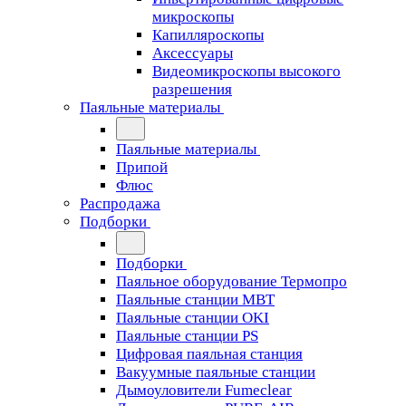
микроскопы
Капилляроскопы
Аксессуары
Видеомикроскопы высокого
разрешения
Паяльные материалы
Паяльные материалы
Припой
Флюс
Распродажа
Подборки
Подборки
Паяльное оборудование Термопро
Паяльные станции MBT
Паяльные станции OKI
Паяльные станции PS
Цифровая паяльная станция
Вакуумные паяльные станции
Дымоуловители Fumeclear