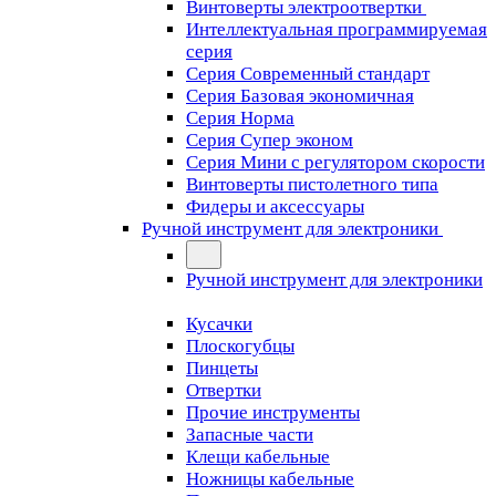
Винтоверты электроотвертки
Интеллектуальная программируемая
серия
Серия Современный стандарт
Серия Базовая экономичная
Серия Норма
Серия Cупер эконом
Серия Мини с регулятором скорости
Винтоверты пистолетного типа
Фидеры и аксессуары
Ручной инструмент для электроники
Ручной инструмент для электроники
Кусачки
Плоскогубцы
Пинцеты
Отвертки
Прочие инструменты
Запасные части
Клещи кабельные
Ножницы кабельные