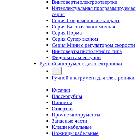
Винтоверты электроотвертки
Интеллектуальная программируемая
серия
Серия Современный стандарт
Серия Базовая экономичная
Серия Норма
Серия Cупер эконом
Серия Мини с регулятором скорости
Винтоверты пистолетного типа
Фидеры и аксессуары
Ручной инструмент для электроники
Ручной инструмент для электроники
Кусачки
Плоскогубцы
Пинцеты
Отвертки
Прочие инструменты
Запасные части
Клещи кабельные
Ножницы кабельные