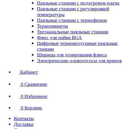
Паяльные станции с подогревом платы
Паяльные станции с регулировкой
температуры
Паяльные станции с термофеном
Термопинцеты
Трехканальные паяльные станции
Флюс для пайки BGA
Цифровые термовоздушные паяльные
станции
Шприцы для дозирования флюса
Электрические оловоотсосы для припоя
Кабинет
0
Сравнение
0
Избранное
0
Корзина
Контакты
Доставка