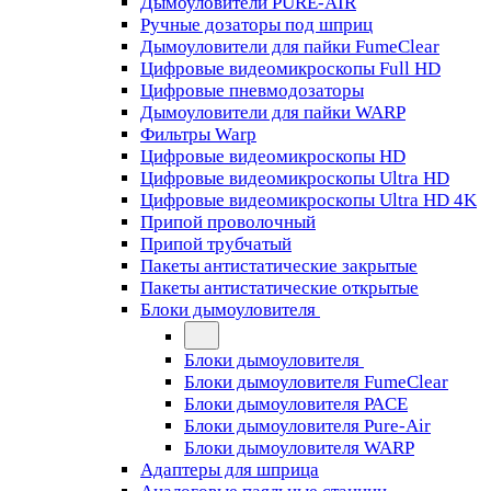
Дымоуловители PURE-AIR
Ручные дозаторы под шприц
Дымоуловители для пайки FumeClear
Цифровые видеомикроскопы Full HD
Цифровые пневмодозаторы
Дымоуловители для пайки WARP
Фильтры Warp
Цифровые видеомикроскопы HD
Цифровые видеомикроскопы Ultra HD
Цифровые видеомикроскопы Ultra HD 4K
Припой проволочный
Припой трубчатый
Пакеты антистатические закрытые
Пакеты антистатические открытые
Блоки дымоуловителя
Блоки дымоуловителя
Блоки дымоуловителя FumeClear
Блоки дымоуловителя PACE
Блоки дымоуловителя Pure-Air
Блоки дымоуловителя WARP
Адаптеры для шприца