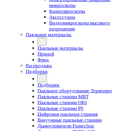
микроскопы
Капилляроскопы
Аксессуары
Видеомикроскопы высокого
разрешения
Паяльные материалы
Паяльные материалы
Припой
Флюс
Распродажа
Подборки
Подборки
Паяльное оборудование Термопро
Паяльные станции MBT
Паяльные станции OKI
Паяльные станции PS
Цифровая паяльная станция
Вакуумные паяльные станции
Дымоуловители Fumeclear