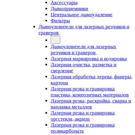
Аксессуары
Дымоприемники
Центральное дымоудаление
Фильтры
Дымоуловители для лазерных резчиков и
граверов
Дымоуловители для лазерных
резчиков и граверов
Лазерная маркировка и кодировка
Лазерная очистка, разметка и
сверление
Лазерная обработка дерева, фанеры,
картона
Лазерная резка и гравировка
пластика, композитных материалов
Лазерная резка, раскройка, сварка и
наплавка металлов
Лазерная резка и гравировка
оргстекла, акрила
Лазерная резка и гравировка
поликарбоната