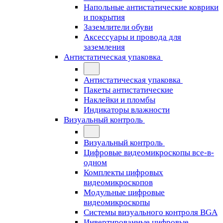
Напольные антистатические коврики
и покрытия
Заземлители обуви
Аксессуары и провода для
заземления
Антистатическая упаковка
Антистатическая упаковка
Пакеты антистатические
Наклейки и пломбы
Индикаторы влажности
Визуальный контроль
Визуальный контроль
Цифровые видеомикроскопы все-в-
одном
Комплекты цифровых
видеомикроскопов
Модульные цифровые
видеомикроскопы
Cистемы визуального контроля BGA
Инвертированные цифровые