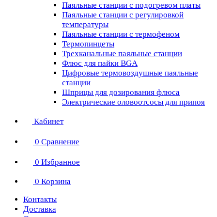
Паяльные станции с подогревом платы
Паяльные станции с регулировкой
температуры
Паяльные станции с термофеном
Термопинцеты
Трехканальные паяльные станции
Флюс для пайки BGA
Цифровые термовоздушные паяльные
станции
Шприцы для дозирования флюса
Электрические оловоотсосы для припоя
Кабинет
0
Сравнение
0
Избранное
0
Корзина
Контакты
Доставка