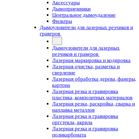
Аксессуары
Дымоприемники
Центральное дымоудаление
Фильтры
Дымоуловители для лазерных резчиков и
граверов
Дымоуловители для лазерных
резчиков и граверов
Лазерная маркировка и кодировка
Лазерная очистка, разметка и
сверление
Лазерная обработка дерева, фанеры,
картона
Лазерная резка и гравировка
пластика, композитных материалов
Лазерная резка, раскройка, сварка и
наплавка металлов
Лазерная резка и гравировка
оргстекла, акрила
Лазерная резка и гравировка
поликарбоната