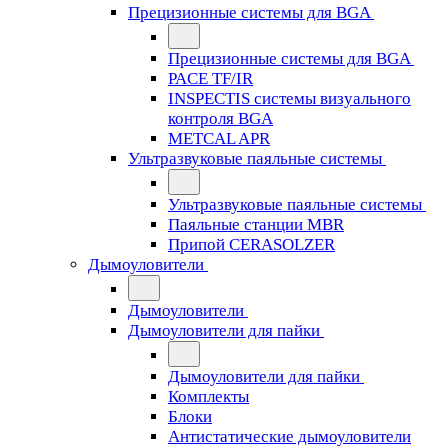
Прецизионные системы для BGA
Прецизионные системы для BGA
PACE TF/IR
INSPECTIS системы визуального
контроля BGA
METCAL APR
Ультразвуковые паяльные системы
Ультразвуковые паяльные системы
Паяльные станции MBR
Припой CERASOLZER
Дымоуловители
Дымоуловители
Дымоуловители для пайки
Дымоуловители для пайки
Комплекты
Блоки
Антистатические дымоуловители