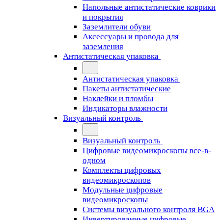
Напольные антистатические коврики
и покрытия
Заземлители обуви
Аксессуары и провода для
заземления
Антистатическая упаковка
Антистатическая упаковка
Пакеты антистатические
Наклейки и пломбы
Индикаторы влажности
Визуальный контроль
Визуальный контроль
Цифровые видеомикроскопы все-в-
одном
Комплекты цифровых
видеомикроскопов
Модульные цифровые
видеомикроскопы
Cистемы визуального контроля BGA
Инвертированные цифровые