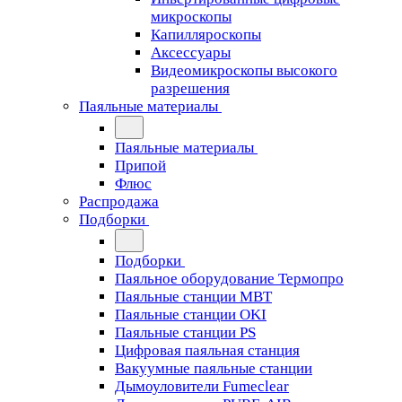
микроскопы
Капилляроскопы
Аксессуары
Видеомикроскопы высокого
разрешения
Паяльные материалы
Паяльные материалы
Припой
Флюс
Распродажа
Подборки
Подборки
Паяльное оборудование Термопро
Паяльные станции MBT
Паяльные станции OKI
Паяльные станции PS
Цифровая паяльная станция
Вакуумные паяльные станции
Дымоуловители Fumeclear