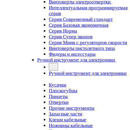
Винтоверты электроотвертки
Интеллектуальная программируемая
серия
Серия Современный стандарт
Серия Базовая экономичная
Серия Норма
Серия Cупер эконом
Серия Мини с регулятором скорости
Винтоверты пистолетного типа
Фидеры и аксессуары
Ручной инструмент для электроники
Ручной инструмент для электроники
Кусачки
Плоскогубцы
Пинцеты
Отвертки
Прочие инструменты
Запасные части
Клещи кабельные
Ножницы кабельные