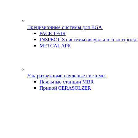
Прецизионные системы для BGA
PACE TF/IR
INSPECTIS системы визуального контроля
METCAL APR
Ультразвуковые паяльные системы
Паяльные станции MBR
Припой CERASOLZER