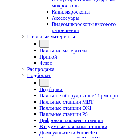
микроскопы
Капилляроскопы
Аксессуары
Видеомикроскопы высокого
разрешения
Паяльные материалы
Паяльные материалы
Припой
Флюс
Распродажа
Подборки
Подборки
Паяльное оборудование Термопро
Паяльные станции MBT
Паяльные станции OKI
Паяльные станции PS
Цифровая паяльная станция
Вакуумные паяльные станции
Дымоуловители Fumeclear