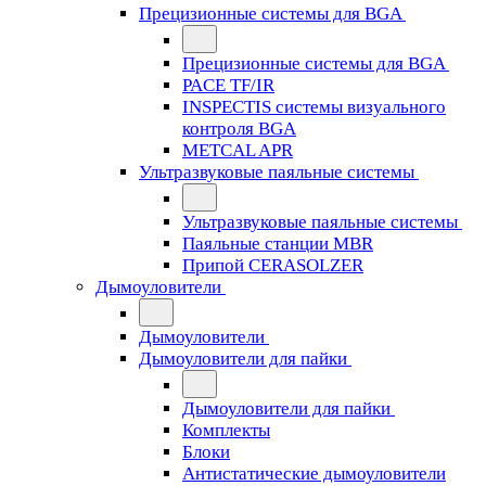
Прецизионные системы для BGA
Прецизионные системы для BGA
PACE TF/IR
INSPECTIS системы визуального
контроля BGA
METCAL APR
Ультразвуковые паяльные системы
Ультразвуковые паяльные системы
Паяльные станции MBR
Припой CERASOLZER
Дымоуловители
Дымоуловители
Дымоуловители для пайки
Дымоуловители для пайки
Комплекты
Блоки
Антистатические дымоуловители