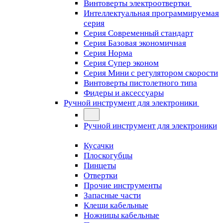
Винтоверты электроотвертки
Интеллектуальная программируемая
серия
Серия Современный стандарт
Серия Базовая экономичная
Серия Норма
Серия Cупер эконом
Серия Мини с регулятором скорости
Винтоверты пистолетного типа
Фидеры и аксессуары
Ручной инструмент для электроники
Ручной инструмент для электроники
Кусачки
Плоскогубцы
Пинцеты
Отвертки
Прочие инструменты
Запасные части
Клещи кабельные
Ножницы кабельные