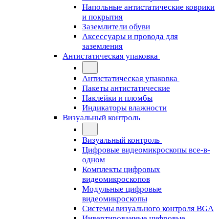
Напольные антистатические коврики
и покрытия
Заземлители обуви
Аксессуары и провода для
заземления
Антистатическая упаковка
Антистатическая упаковка
Пакеты антистатические
Наклейки и пломбы
Индикаторы влажности
Визуальный контроль
Визуальный контроль
Цифровые видеомикроскопы все-в-
одном
Комплекты цифровых
видеомикроскопов
Модульные цифровые
видеомикроскопы
Cистемы визуального контроля BGA
Инвертированные цифровые