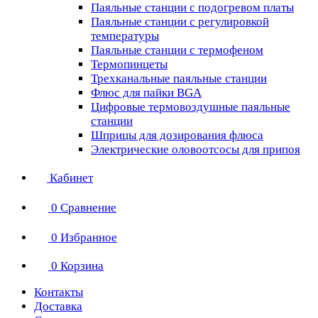
Паяльные станции с подогревом платы
Паяльные станции с регулировкой
температуры
Паяльные станции с термофеном
Термопинцеты
Трехканальные паяльные станции
Флюс для пайки BGA
Цифровые термовоздушные паяльные
станции
Шприцы для дозирования флюса
Электрические оловоотсосы для припоя
Кабинет
0
Сравнение
0
Избранное
0
Корзина
Контакты
Доставка