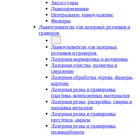
Аксессуары
Дымоприемники
Центральное дымоудаление
Фильтры
Дымоуловители для лазерных резчиков и
граверов
Дымоуловители для лазерных
резчиков и граверов
Лазерная маркировка и кодировка
Лазерная очистка, разметка и
сверление
Лазерная обработка дерева, фанеры,
картона
Лазерная резка и гравировка
пластика, композитных материалов
Лазерная резка, раскройка, сварка и
наплавка металлов
Лазерная резка и гравировка
оргстекла, акрила
Лазерная резка и гравировка
поликарбоната