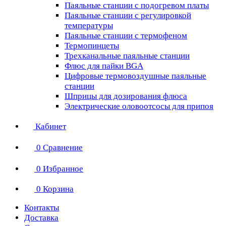
Паяльные станции с подогревом платы
Паяльные станции с регулировкой
температуры
Паяльные станции с термофеном
Термопинцеты
Трехканальные паяльные станции
Флюс для пайки BGA
Цифровые термовоздушные паяльные
станции
Шприцы для дозирования флюса
Электрические оловоотсосы для припоя
Кабинет
0
Сравнение
0
Избранное
0
Корзина
Контакты
Доставка