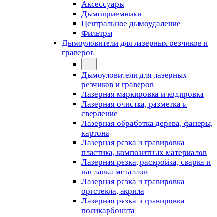
Аксессуары
Дымоприемники
Центральное дымоудаление
Фильтры
Дымоуловители для лазерных резчиков и
граверов
Дымоуловители для лазерных
резчиков и граверов
Лазерная маркировка и кодировка
Лазерная очистка, разметка и
сверление
Лазерная обработка дерева, фанеры,
картона
Лазерная резка и гравировка
пластика, композитных материалов
Лазерная резка, раскройка, сварка и
наплавка металлов
Лазерная резка и гравировка
оргстекла, акрила
Лазерная резка и гравировка
поликарбоната