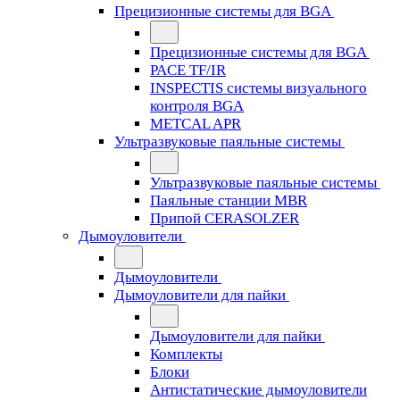
Прецизионные системы для BGA
Прецизионные системы для BGA
PACE TF/IR
INSPECTIS системы визуального
контроля BGA
METCAL APR
Ультразвуковые паяльные системы
Ультразвуковые паяльные системы
Паяльные станции MBR
Припой CERASOLZER
Дымоуловители
Дымоуловители
Дымоуловители для пайки
Дымоуловители для пайки
Комплекты
Блоки
Антистатические дымоуловители