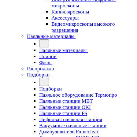
микроскопы
Капилляроскопы
Аксессуары
Видеомикроскопы высокого
разрешения
Паяльные материалы
Паяльные материалы
Припой
Флюс
Распродажа
Подборки
Подборки
Паяльное оборудование Термопро
Паяльные станции MBT
Паяльные станции OKI
Паяльные станции PS
Цифровая паяльная станция
Вакуумные паяльные станции
Дымоуловители Fumeclear