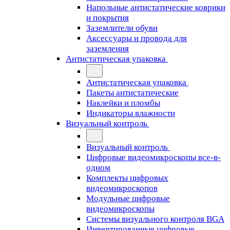
Напольные антистатические коврики
и покрытия
Заземлители обуви
Аксессуары и провода для
заземления
Антистатическая упаковка
Антистатическая упаковка
Пакеты антистатические
Наклейки и пломбы
Индикаторы влажности
Визуальный контроль
Визуальный контроль
Цифровые видеомикроскопы все-в-
одном
Комплекты цифровых
видеомикроскопов
Модульные цифровые
видеомикроскопы
Cистемы визуального контроля BGA
Инвертированные цифровые