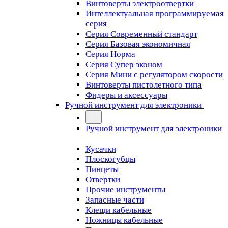
Винтоверты электроотвертки
Интеллектуальная программируемая
серия
Серия Современный стандарт
Серия Базовая экономичная
Серия Норма
Серия Cупер эконом
Серия Мини с регулятором скорости
Винтоверты пистолетного типа
Фидеры и аксессуары
Ручной инструмент для электроники
Ручной инструмент для электроники
Кусачки
Плоскогубцы
Пинцеты
Отвертки
Прочие инструменты
Запасные части
Клещи кабельные
Ножницы кабельные