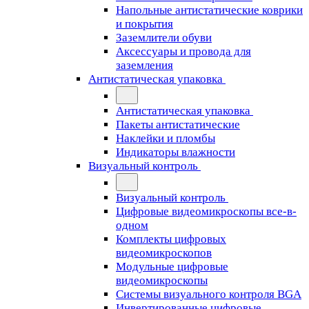
Напольные антистатические коврики
и покрытия
Заземлители обуви
Аксессуары и провода для
заземления
Антистатическая упаковка
Антистатическая упаковка
Пакеты антистатические
Наклейки и пломбы
Индикаторы влажности
Визуальный контроль
Визуальный контроль
Цифровые видеомикроскопы все-в-
одном
Комплекты цифровых
видеомикроскопов
Модульные цифровые
видеомикроскопы
Cистемы визуального контроля BGA
Инвертированные цифровые