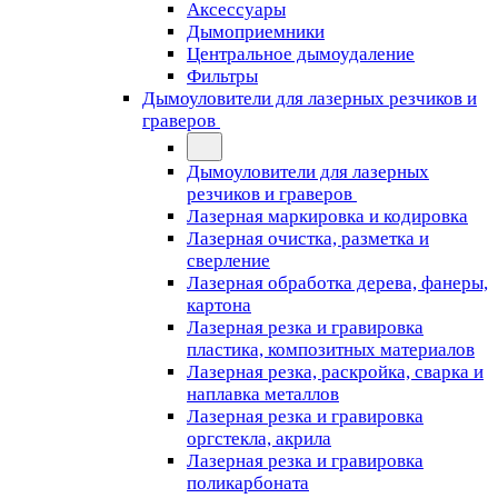
Аксессуары
Дымоприемники
Центральное дымоудаление
Фильтры
Дымоуловители для лазерных резчиков и
граверов
Дымоуловители для лазерных
резчиков и граверов
Лазерная маркировка и кодировка
Лазерная очистка, разметка и
сверление
Лазерная обработка дерева, фанеры,
картона
Лазерная резка и гравировка
пластика, композитных материалов
Лазерная резка, раскройка, сварка и
наплавка металлов
Лазерная резка и гравировка
оргстекла, акрила
Лазерная резка и гравировка
поликарбоната