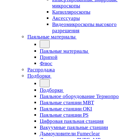
микроскопы
Капилляроскопы
Аксессуары
Видеомикроскопы высокого
разрешения
Паяльные материалы
Паяльные материалы
Припой
Флюс
Распродажа
Подборки
Подборки
Паяльное оборудование Термопро
Паяльные станции MBT
Паяльные станции OKI
Паяльные станции PS
Цифровая паяльная станция
Вакуумные паяльные станции
Дымоуловители Fumeclear