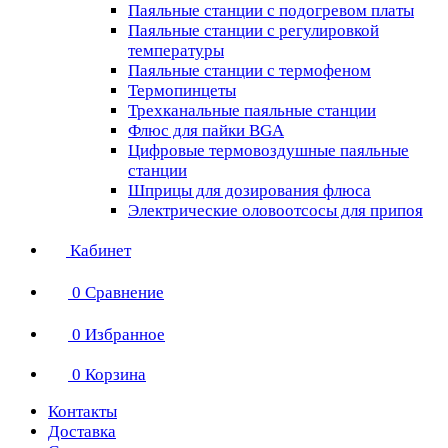
Паяльные станции с подогревом платы
Паяльные станции с регулировкой
температуры
Паяльные станции с термофеном
Термопинцеты
Трехканальные паяльные станции
Флюс для пайки BGA
Цифровые термовоздушные паяльные
станции
Шприцы для дозирования флюса
Электрические оловоотсосы для припоя
Кабинет
0
Сравнение
0
Избранное
0
Корзина
Контакты
Доставка