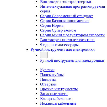
Винтоверты электроотвертки
Интеллектуальная программируемая
серия
Серия Современный стандарт
Серия Базовая экономичная
Серия Норма
Серия Cупер эконом
Серия Мини с регулятором скорости
Винтоверты пистолетного типа
Фидеры и аксессуары
Ручной инструмент для электроники
Ручной инструмент для электроники
Кусачки
Плоскогубцы
Пинцеты
Отвертки
Прочие инструменты
Запасные части
Клещи кабельные
Ножницы кабельные