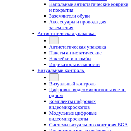
Напольные антистатические коврики
и покрытия
Заземлители обуви
Аксессуары и провода для
заземления
Антистатическая упаковка
Антистатическая упаковка
Пакеты антистатические
Наклейки и пломбы
Индикаторы влажности
Визуальный контроль
Визуальный контроль
Цифровые видеомикроскопы все-в-
одном
Комплекты цифровых
видеомикроскопов
Модульные цифровые
видеомикроскопы
Cистемы визуального контроля BGA
Инвертированные цифровые