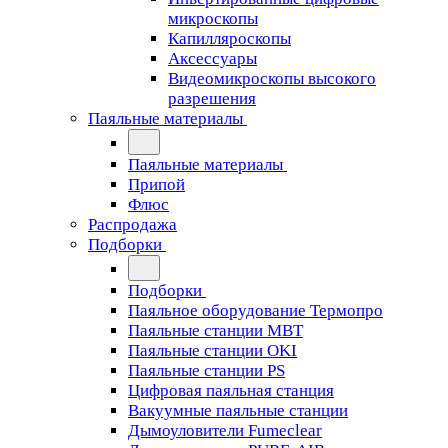
микроскопы
Капилляроскопы
Аксессуары
Видеомикроскопы высокого
разрешения
Паяльные материалы
Паяльные материалы
Припой
Флюс
Распродажа
Подборки
Подборки
Паяльное оборудование Термопро
Паяльные станции MBT
Паяльные станции OKI
Паяльные станции PS
Цифровая паяльная станция
Вакуумные паяльные станции
Дымоуловители Fumeclear