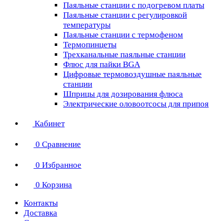
Паяльные станции с подогревом платы
Паяльные станции с регулировкой
температуры
Паяльные станции с термофеном
Термопинцеты
Трехканальные паяльные станции
Флюс для пайки BGA
Цифровые термовоздушные паяльные
станции
Шприцы для дозирования флюса
Электрические оловоотсосы для припоя
Кабинет
0
Сравнение
0
Избранное
0
Корзина
Контакты
Доставка