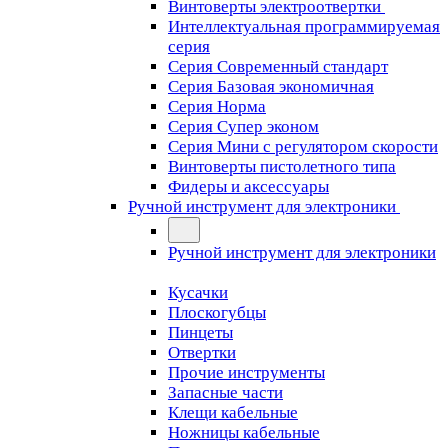
Винтоверты электроотвертки
Интеллектуальная программируемая
серия
Серия Современный стандарт
Серия Базовая экономичная
Серия Норма
Серия Cупер эконом
Серия Мини с регулятором скорости
Винтоверты пистолетного типа
Фидеры и аксессуары
Ручной инструмент для электроники
Ручной инструмент для электроники
Кусачки
Плоскогубцы
Пинцеты
Отвертки
Прочие инструменты
Запасные части
Клещи кабельные
Ножницы кабельные