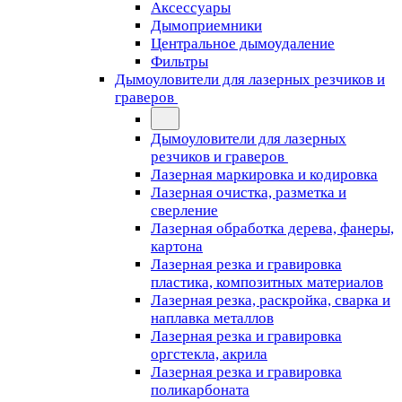
Аксессуары
Дымоприемники
Центральное дымоудаление
Фильтры
Дымоуловители для лазерных резчиков и
граверов
Дымоуловители для лазерных
резчиков и граверов
Лазерная маркировка и кодировка
Лазерная очистка, разметка и
сверление
Лазерная обработка дерева, фанеры,
картона
Лазерная резка и гравировка
пластика, композитных материалов
Лазерная резка, раскройка, сварка и
наплавка металлов
Лазерная резка и гравировка
оргстекла, акрила
Лазерная резка и гравировка
поликарбоната