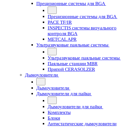
Прецизионные системы для BGA
Прецизионные системы для BGA
PACE TF/IR
INSPECTIS системы визуального
контроля BGA
METCAL APR
Ультразвуковые паяльные системы
Ультразвуковые паяльные системы
Паяльные станции MBR
Припой CERASOLZER
Дымоуловители
Дымоуловители
Дымоуловители для пайки
Дымоуловители для пайки
Комплекты
Блоки
Антистатические дымоуловители