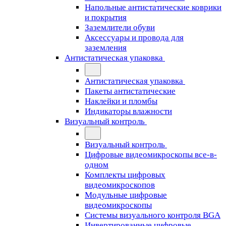
Напольные антистатические коврики
и покрытия
Заземлители обуви
Аксессуары и провода для
заземления
Антистатическая упаковка
Антистатическая упаковка
Пакеты антистатические
Наклейки и пломбы
Индикаторы влажности
Визуальный контроль
Визуальный контроль
Цифровые видеомикроскопы все-в-
одном
Комплекты цифровых
видеомикроскопов
Модульные цифровые
видеомикроскопы
Cистемы визуального контроля BGA
Инвертированные цифровые