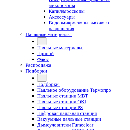
микроскопы
Капилляроскопы
Аксессуары
Видеомикроскопы высокого
разрешения
Паяльные материалы
Паяльные материалы
Припой
Флюс
Распродажа
Подборки
Подборки
Паяльное оборудование Термопро
Паяльные станции MBT
Паяльные станции OKI
Паяльные станции PS
Цифровая паяльная станция
Вакуумные паяльные станции
Дымоуловители Fumeclear