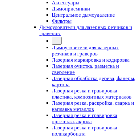
Аксессуары
Дымоприемники
Центральное дымоудаление
Фильтры
Дымоуловители для лазерных резчиков и
граверов
Дымоуловители для лазерных
резчиков и граверов
Лазерная маркировка и кодировка
Лазерная очистка, разметка и
сверление
Лазерная обработка дерева, фанеры,
картона
Лазерная резка и гравировка
пластика, композитных материалов
Лазерная резка, раскройка, сварка и
наплавка металлов
Лазерная резка и гравировка
оргстекла, акрила
Лазерная резка и гравировка
поликарбоната