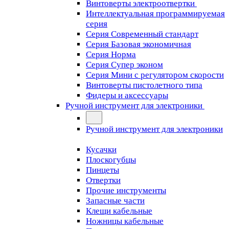
Винтоверты электроотвертки
Интеллектуальная программируемая
серия
Серия Современный стандарт
Серия Базовая экономичная
Серия Норма
Серия Cупер эконом
Серия Мини с регулятором скорости
Винтоверты пистолетного типа
Фидеры и аксессуары
Ручной инструмент для электроники
Ручной инструмент для электроники
Кусачки
Плоскогубцы
Пинцеты
Отвертки
Прочие инструменты
Запасные части
Клещи кабельные
Ножницы кабельные