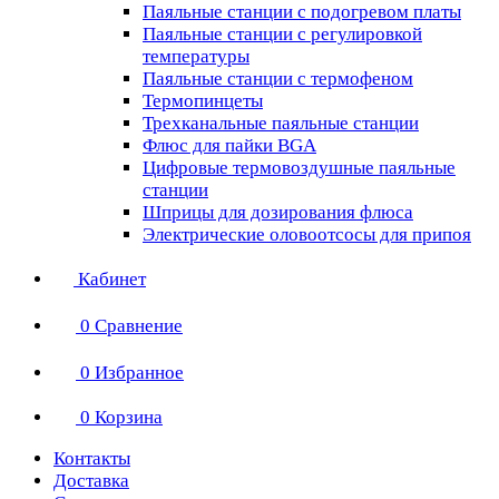
Паяльные станции с подогревом платы
Паяльные станции с регулировкой
температуры
Паяльные станции с термофеном
Термопинцеты
Трехканальные паяльные станции
Флюс для пайки BGA
Цифровые термовоздушные паяльные
станции
Шприцы для дозирования флюса
Электрические оловоотсосы для припоя
Кабинет
0
Сравнение
0
Избранное
0
Корзина
Контакты
Доставка