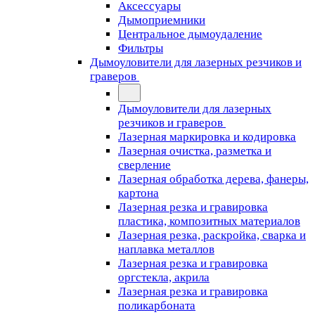
Аксессуары
Дымоприемники
Центральное дымоудаление
Фильтры
Дымоуловители для лазерных резчиков и
граверов
Дымоуловители для лазерных
резчиков и граверов
Лазерная маркировка и кодировка
Лазерная очистка, разметка и
сверление
Лазерная обработка дерева, фанеры,
картона
Лазерная резка и гравировка
пластика, композитных материалов
Лазерная резка, раскройка, сварка и
наплавка металлов
Лазерная резка и гравировка
оргстекла, акрила
Лазерная резка и гравировка
поликарбоната