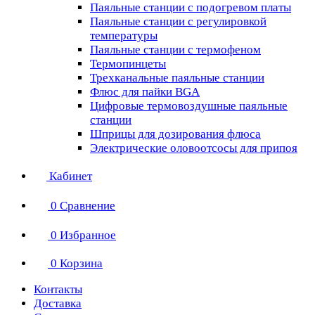
Паяльные станции с подогревом платы
Паяльные станции с регулировкой
температуры
Паяльные станции с термофеном
Термопинцеты
Трехканальные паяльные станции
Флюс для пайки BGA
Цифровые термовоздушные паяльные
станции
Шприцы для дозирования флюса
Электрические оловоотсосы для припоя
Кабинет
0
Сравнение
0
Избранное
0
Корзина
Контакты
Доставка