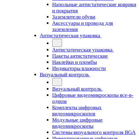
Напольные антистатические коврики
и покрытия
Заземлители обуви
Аксессуары и провода для
заземления
Антистатическая упаковка
Антистатическая упаковка
Пакеты антистатические
Наклейки и пломбы
Индикаторы влажности
Визуальный контроль
Визуальный контроль
Цифровые видеомикроскопы все-в-
одном
Комплекты цифровых
видеомикроскопов
Модульные цифровые
видеомикроскопы
Cистемы визуального контроля BGA
Инвертированные цифровые