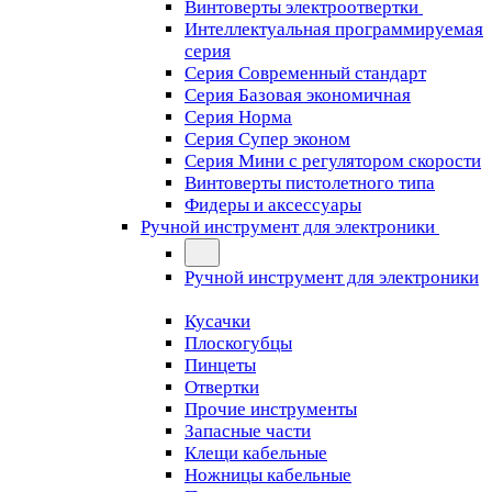
Винтоверты электроотвертки
Интеллектуальная программируемая
серия
Серия Современный стандарт
Серия Базовая экономичная
Серия Норма
Серия Cупер эконом
Серия Мини с регулятором скорости
Винтоверты пистолетного типа
Фидеры и аксессуары
Ручной инструмент для электроники
Ручной инструмент для электроники
Кусачки
Плоскогубцы
Пинцеты
Отвертки
Прочие инструменты
Запасные части
Клещи кабельные
Ножницы кабельные