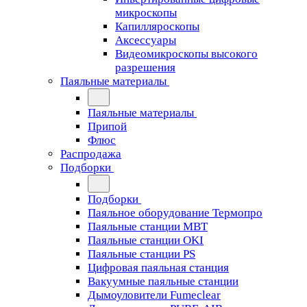
микроскопы
Капилляроскопы
Аксессуары
Видеомикроскопы высокого
разрешения
Паяльные материалы
Паяльные материалы
Припой
Флюс
Распродажа
Подборки
Подборки
Паяльное оборудование Термопро
Паяльные станции MBT
Паяльные станции OKI
Паяльные станции PS
Цифровая паяльная станция
Вакуумные паяльные станции
Дымоуловители Fumeclear