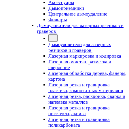
Аксессуары
Дымоприемники
Центральное дымоудаление
Фильтры
Дымоуловители для лазерных резчиков и
граверов
Дымоуловители для лазерных
резчиков и граверов
Лазерная маркировка и кодировка
Лазерная очистка, разметка и
сверление
Лазерная обработка дерева, фанеры,
картона
Лазерная резка и гравировка
пластика, композитных материалов
Лазерная резка, раскройка, сварка и
наплавка металлов
Лазерная резка и гравировка
оргстекла, акрила
Лазерная резка и гравировка
поликарбоната