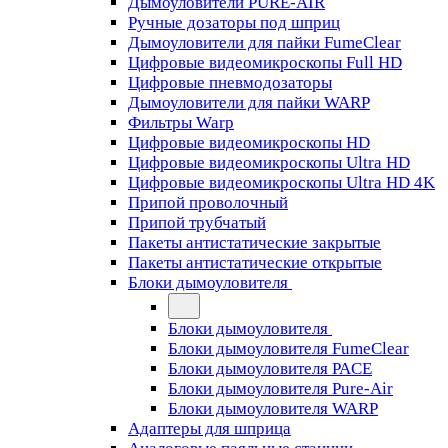
Дымоуловители PURE-AIR
Ручные дозаторы под шприц
Дымоуловители для пайки FumeClear
Цифровые видеомикроскопы Full HD
Цифровые пневмодозаторы
Дымоуловители для пайки WARP
Фильтры Warp
Цифровые видеомикроскопы HD
Цифровые видеомикроскопы Ultra HD
Цифровые видеомикроскопы Ultra HD 4K
Припой проволочный
Припой трубчатый
Пакеты антистатические закрытые
Пакеты антистатические открытые
Блоки дымоуловителя
Блоки дымоуловителя
Блоки дымоуловителя FumeClear
Блоки дымоуловителя PACE
Блоки дымоуловителя Pure-Air
Блоки дымоуловителя WARP
Адаптеры для шприца