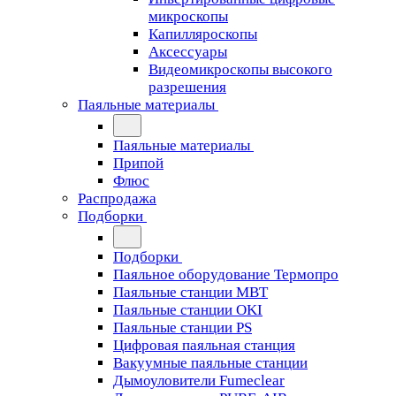
микроскопы
Капилляроскопы
Аксессуары
Видеомикроскопы высокого
разрешения
Паяльные материалы
Паяльные материалы
Припой
Флюс
Распродажа
Подборки
Подборки
Паяльное оборудование Термопро
Паяльные станции MBT
Паяльные станции OKI
Паяльные станции PS
Цифровая паяльная станция
Вакуумные паяльные станции
Дымоуловители Fumeclear