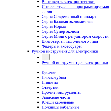
Винтоверты электроотвертки
Интеллектуальная программируемая
серия
Серия Современный стандарт
Серия Базовая экономичная
Серия Норма
Серия Cупер эконом
Серия Мини с регулятором скорости
Винтоверты пистолетного типа
Фидеры и аксессуары
Ручной инструмент для электроники
Ручной инструмент для электроники
Кусачки
Плоскогубцы
Пинцеты
Отвертки
Прочие инструменты
Запасные части
Клещи кабельные
Ножницы кабельные