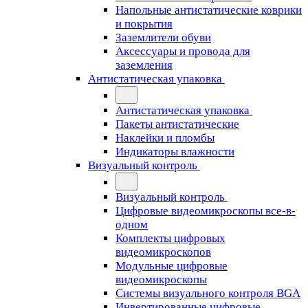
Напольные антистатические коврики
и покрытия
Заземлители обуви
Аксессуары и провода для
заземления
Антистатическая упаковка
Антистатическая упаковка
Пакеты антистатические
Наклейки и пломбы
Индикаторы влажности
Визуальный контроль
Визуальный контроль
Цифровые видеомикроскопы все-в-
одном
Комплекты цифровых
видеомикроскопов
Модульные цифровые
видеомикроскопы
Cистемы визуального контроля BGA
Инвертированные цифровые