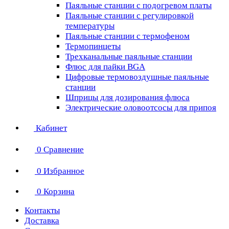
Паяльные станции с подогревом платы
Паяльные станции с регулировкой
температуры
Паяльные станции с термофеном
Термопинцеты
Трехканальные паяльные станции
Флюс для пайки BGA
Цифровые термовоздушные паяльные
станции
Шприцы для дозирования флюса
Электрические оловоотсосы для припоя
Кабинет
0
Сравнение
0
Избранное
0
Корзина
Контакты
Доставка