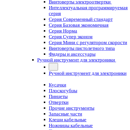
Винтоверты электроотвертки
Интеллектуальная программируемая
серия
Серия Современный стандарт
Серия Базовая экономичная
Серия Норма
Серия Cупер эконом
Серия Мини с регулятором скорости
Винтоверты пистолетного типа
Фидеры и аксессуары
Ручной инструмент для электроники
Ручной инструмент для электроники
Кусачки
Плоскогубцы
Пинцеты
Отвертки
Прочие инструменты
Запасные части
Клещи кабельные
Ножницы кабельные