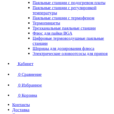
Паяльные станции с подогревом платы
Паяльные станции с регулировкой
температуры
Паяльные станции с термофеном
Термопинцеты
Трехканальные паяльные станции
Флюс для пайки BGA
Цифровые термовоздушные паяльные
станции
Шприцы для дозирования флюса
Электрические оловоотсосы для припоя
Кабинет
0
Сравнение
0
Избранное
0
Корзина
Контакты
Доставка