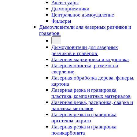
Аксессуары
Дымоприемники
Центральное дымоудаление
Фильтры
Дымоуловители для лазерных резчиков и
граверов
Дымоуловители для лазерных
резчиков и граверов
Лазерная маркировка и кодировка
Лазерная очистка, разметка и
сверление
Лазерная обработка дерева, фанеры,
картона
Лазерная резка и гравировка
пластика, композитных материалов
Лазерная резка, раскройка, сварка и
наплавка металлов
Лазерная резка и гравировка
оргстекла, акрила
Лазерная резка и гравировка
поликарбоната