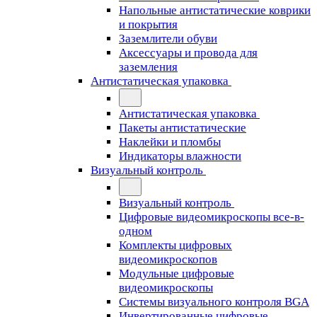
Напольные антистатические коврики
и покрытия
Заземлители обуви
Аксессуары и провода для
заземления
Антистатическая упаковка
Антистатическая упаковка
Пакеты антистатические
Наклейки и пломбы
Индикаторы влажности
Визуальный контроль
Визуальный контроль
Цифровые видеомикроскопы все-в-
одном
Комплекты цифровых
видеомикроскопов
Модульные цифровые
видеомикроскопы
Cистемы визуального контроля BGA
Инвертированные цифровые