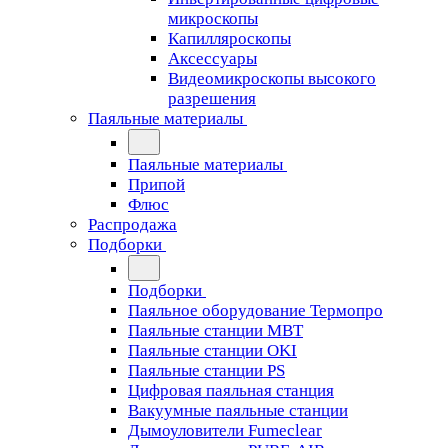
микроскопы
Капилляроскопы
Аксессуары
Видеомикроскопы высокого
разрешения
Паяльные материалы
Паяльные материалы
Припой
Флюс
Распродажа
Подборки
Подборки
Паяльное оборудование Термопро
Паяльные станции MBT
Паяльные станции OKI
Паяльные станции PS
Цифровая паяльная станция
Вакуумные паяльные станции
Дымоуловители Fumeclear