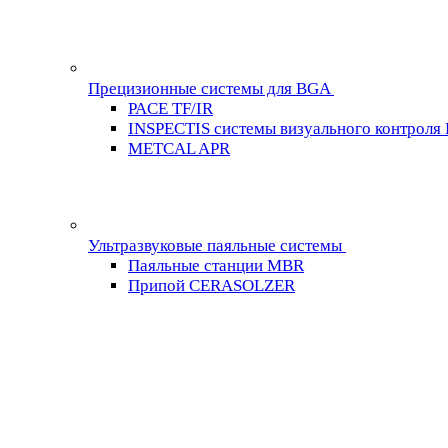
Прецизионные системы для BGA
PACE TF/IR
INSPECTIS системы визуального контроля
METCAL APR
Ультразвуковые паяльные системы
Паяльные станции MBR
Припой CERASOLZER