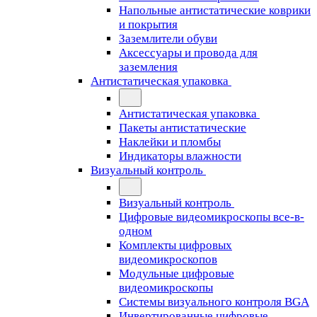
Напольные антистатические коврики
и покрытия
Заземлители обуви
Аксессуары и провода для
заземления
Антистатическая упаковка
Антистатическая упаковка
Пакеты антистатические
Наклейки и пломбы
Индикаторы влажности
Визуальный контроль
Визуальный контроль
Цифровые видеомикроскопы все-в-
одном
Комплекты цифровых
видеомикроскопов
Модульные цифровые
видеомикроскопы
Cистемы визуального контроля BGA
Инвертированные цифровые