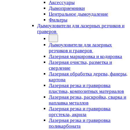
Аксессуары
Дымоприемники
Центральное дымоудаление
Фильтры
Дымоуловители для лазерных резчиков и
граверов
Дымоуловители для лазерных
резчиков и граверов
Лазерная маркировка и кодировка
Лазерная очистка, разметка и
сверление
Лазерная обработка дерева, фанеры,
картона
Лазерная резка и гравировка
пластика, композитных материалов
Лазерная резка, раскройка, сварка и
наплавка металлов
Лазерная резка и гравировка
оргстекла, акрила
Лазерная резка и гравировка
поликарбоната