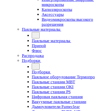
микроскопы
Капилляроскопы
Аксессуары
Видеомикроскопы высокого
разрешения
Паяльные материалы
Паяльные материалы
Припой
Флюс
Распродажа
Подборки
Подборки
Паяльное оборудование Термопро
Паяльные станции MBT
Паяльные станции OKI
Паяльные станции PS
Цифровая паяльная станция
Вакуумные паяльные станции
Дымоуловители Fumeclear