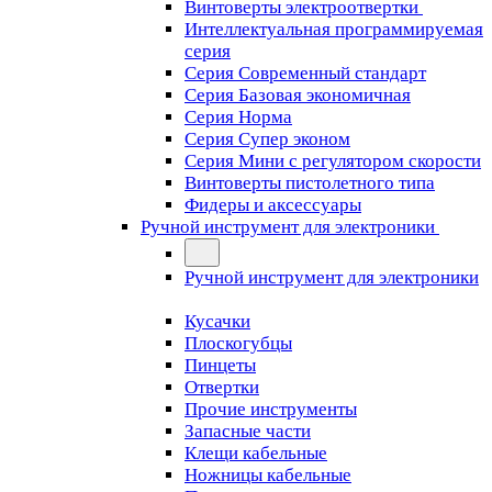
Винтоверты электроотвертки
Интеллектуальная программируемая
серия
Серия Современный стандарт
Серия Базовая экономичная
Серия Норма
Серия Cупер эконом
Серия Мини с регулятором скорости
Винтоверты пистолетного типа
Фидеры и аксессуары
Ручной инструмент для электроники
Ручной инструмент для электроники
Кусачки
Плоскогубцы
Пинцеты
Отвертки
Прочие инструменты
Запасные части
Клещи кабельные
Ножницы кабельные