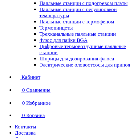
Паяльные станции с подогревом платы
Паяльные станции с регулировкой
температуры
Паяльные станции с термофеном
Термопинцеты
Трехканальные паяльные станции
Флюс для пайки BGA
Цифровые термовоздушные паяльные
станции
Шприцы для дозирования флюса
Электрические оловоотсосы для припоя
Кабинет
0
Сравнение
0
Избранное
0
Корзина
Контакты
Доставка