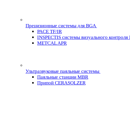
Прецизионные системы для BGA
PACE TF/IR
INSPECTIS системы визуального контроля
METCAL APR
Ультразвуковые паяльные системы
Паяльные станции MBR
Припой CERASOLZER