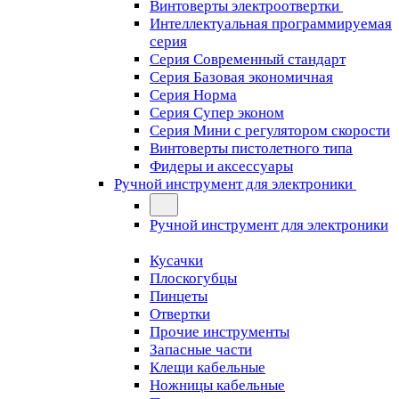
Винтоверты электроотвертки
Интеллектуальная программируемая
серия
Серия Современный стандарт
Серия Базовая экономичная
Серия Норма
Серия Cупер эконом
Серия Мини с регулятором скорости
Винтоверты пистолетного типа
Фидеры и аксессуары
Ручной инструмент для электроники
Ручной инструмент для электроники
Кусачки
Плоскогубцы
Пинцеты
Отвертки
Прочие инструменты
Запасные части
Клещи кабельные
Ножницы кабельные