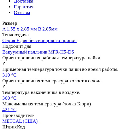
Доставка
Гарантия
Отзывы
Размер
A 1.55 х 2.85 мм B 2.85мм
Теплоотдача
Серия F для бессвинцового припоя
Подходит для
Вакуумный паяльник MFR-H5-DS
Ориентировочная рабочая температура пайки
?
Примерная температура точки пайки во время работы.
310 °C
Ориентировочная температура холостого хода
?
Температура наконечника в воздухе.
360 °C
Максимальная температура (точка Кюри)
421 °C
Производитель
METCAL (США)
ШтрихКод