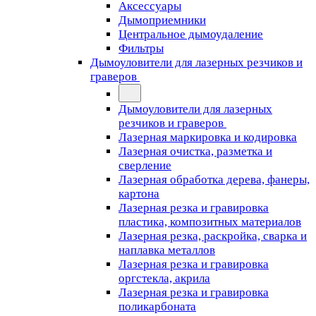
Аксессуары
Дымоприемники
Центральное дымоудаление
Фильтры
Дымоуловители для лазерных резчиков и
граверов
Дымоуловители для лазерных
резчиков и граверов
Лазерная маркировка и кодировка
Лазерная очистка, разметка и
сверление
Лазерная обработка дерева, фанеры,
картона
Лазерная резка и гравировка
пластика, композитных материалов
Лазерная резка, раскройка, сварка и
наплавка металлов
Лазерная резка и гравировка
оргстекла, акрила
Лазерная резка и гравировка
поликарбоната