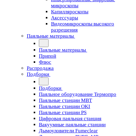
микроскопы
Капилляроскопы
Аксессуары
Видеомикроскопы высокого
разрешения
Паяльные материалы
Паяльные материалы
Припой
Флюс
Распродажа
Подборки
Подборки
Паяльное оборудование Термопро
Паяльные станции MBT
Паяльные станции OKI
Паяльные станции PS
Цифровая паяльная станция
Вакуумные паяльные станции
Дымоуловители Fumeclear