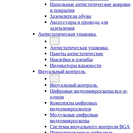
Напольные антистатические коврики
и покрытия
Заземлители обуви
Аксессуары и провода для
заземления
Антистатическая упаковка
Антистатическая упаковка
Пакеты антистатические
Наклейки и пломбы
Индикаторы влажности
Визуальный контроль
Визуальный контроль
Цифровые видеомикроскопы все-в-
одном
Комплекты цифровых
видеомикроскопов
Модульные цифровые
видеомикроскопы
Cистемы визуального контроля BGA
Инвертированные цифровые