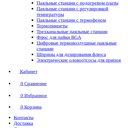
Паяльные станции с подогревом платы
Паяльные станции с регулировкой
температуры
Паяльные станции с термофеном
Термопинцеты
Трехканальные паяльные станции
Флюс для пайки BGA
Цифровые термовоздушные паяльные
станции
Шприцы для дозирования флюса
Электрические оловоотсосы для припоя
Кабинет
0
Сравнение
0
Избранное
0
Корзина
Контакты
Доставка