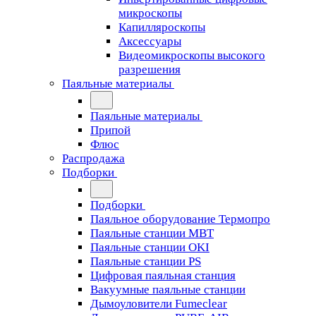
микроскопы
Капилляроскопы
Аксессуары
Видеомикроскопы высокого
разрешения
Паяльные материалы
Паяльные материалы
Припой
Флюс
Распродажа
Подборки
Подборки
Паяльное оборудование Термопро
Паяльные станции MBT
Паяльные станции OKI
Паяльные станции PS
Цифровая паяльная станция
Вакуумные паяльные станции
Дымоуловители Fumeclear