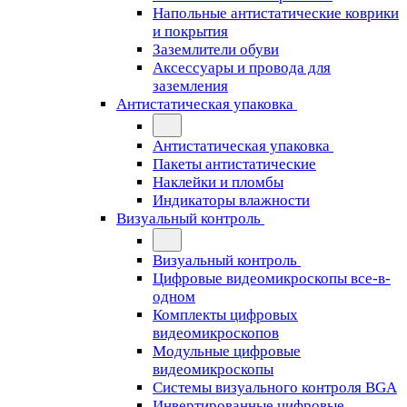
Напольные антистатические коврики
и покрытия
Заземлители обуви
Аксессуары и провода для
заземления
Антистатическая упаковка
Антистатическая упаковка
Пакеты антистатические
Наклейки и пломбы
Индикаторы влажности
Визуальный контроль
Визуальный контроль
Цифровые видеомикроскопы все-в-
одном
Комплекты цифровых
видеомикроскопов
Модульные цифровые
видеомикроскопы
Cистемы визуального контроля BGA
Инвертированные цифровые