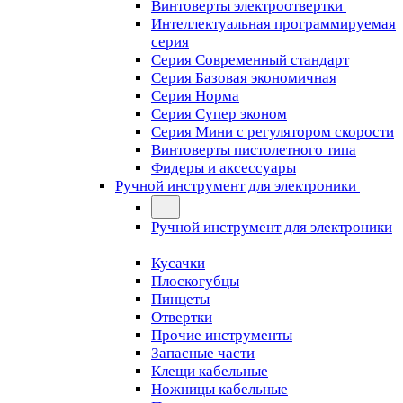
Винтоверты электроотвертки
Интеллектуальная программируемая
серия
Серия Современный стандарт
Серия Базовая экономичная
Серия Норма
Серия Cупер эконом
Серия Мини с регулятором скорости
Винтоверты пистолетного типа
Фидеры и аксессуары
Ручной инструмент для электроники
Ручной инструмент для электроники
Кусачки
Плоскогубцы
Пинцеты
Отвертки
Прочие инструменты
Запасные части
Клещи кабельные
Ножницы кабельные