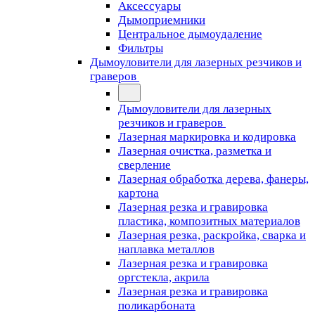
Аксессуары
Дымоприемники
Центральное дымоудаление
Фильтры
Дымоуловители для лазерных резчиков и
граверов
Дымоуловители для лазерных
резчиков и граверов
Лазерная маркировка и кодировка
Лазерная очистка, разметка и
сверление
Лазерная обработка дерева, фанеры,
картона
Лазерная резка и гравировка
пластика, композитных материалов
Лазерная резка, раскройка, сварка и
наплавка металлов
Лазерная резка и гравировка
оргстекла, акрила
Лазерная резка и гравировка
поликарбоната