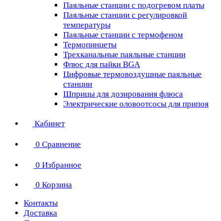
Паяльные станции с подогревом платы
Паяльные станции с регулировкой
температуры
Паяльные станции с термофеном
Термопинцеты
Трехканальные паяльные станции
Флюс для пайки BGA
Цифровые термовоздушные паяльные
станции
Шприцы для дозирования флюса
Электрические оловоотсосы для припоя
Кабинет
0
Сравнение
0
Избранное
0
Корзина
Контакты
Доставка