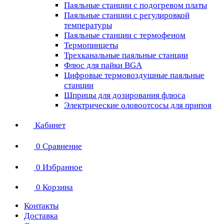
Паяльные станции с подогревом платы
Паяльные станции с регулировкой
температуры
Паяльные станции с термофеном
Термопинцеты
Трехканальные паяльные станции
Флюс для пайки BGA
Цифровые термовоздушные паяльные
станции
Шприцы для дозирования флюса
Электрические оловоотсосы для припоя
Кабинет
0
Сравнение
0
Избранное
0
Корзина
Контакты
Доставка