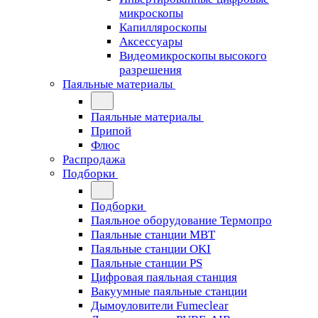
микроскопы
Капилляроскопы
Аксессуары
Видеомикроскопы высокого
разрешения
Паяльные материалы
Паяльные материалы
Припой
Флюс
Распродажа
Подборки
Подборки
Паяльное оборудование Термопро
Паяльные станции MBT
Паяльные станции OKI
Паяльные станции PS
Цифровая паяльная станция
Вакуумные паяльные станции
Дымоуловители Fumeclear