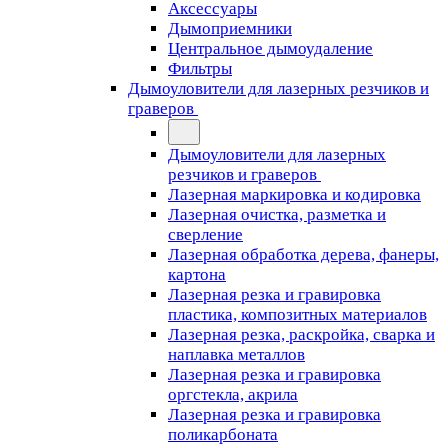
Аксессуары
Дымоприемники
Центральное дымоудаление
Фильтры
Дымоуловители для лазерных резчиков и
граверов
Дымоуловители для лазерных
резчиков и граверов
Лазерная маркировка и кодировка
Лазерная очистка, разметка и
сверление
Лазерная обработка дерева, фанеры,
картона
Лазерная резка и гравировка
пластика, композитных материалов
Лазерная резка, раскройка, сварка и
наплавка металлов
Лазерная резка и гравировка
оргстекла, акрила
Лазерная резка и гравировка
поликарбоната