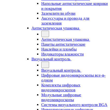
Напольные антистатические коврики
и покрытия
Заземлители обуви
Аксессуары и провода для
заземления
Антистатическая упаковка
Антистатическая упаковка
Пакеты антистатические
Наклейки и пломбы
Индикаторы влажности
Визуальный контроль
Визуальный контроль
Цифровые видеомикроскопы все-в-
одном
Комплекты цифровых
видеомикроскопов
Модульные цифровые
видеомикроскопы
Cистемы визуального контроля BGA
Инвертированные цифровые