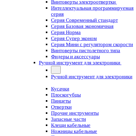
Винтоверты электроотвертки
Интеллектуальная программируемая
серия
Серия Современный стандарт
Серия Базовая экономичная
Серия Норма
Серия Cупер эконом
Серия Мини с регулятором скорости
Винтоверты пистолетного типа
Фидеры и аксессуары
Ручной инструмент для электроники
Ручной инструмент для электроники
Кусачки
Плоскогубцы
Пинцеты
Отвертки
Прочие инструменты
Запасные части
Клещи кабельные
Ножницы кабельные