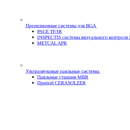
Прецизионные системы для BGA
PACE TF/IR
INSPECTIS системы визуального контроля
METCAL APR
Ультразвуковые паяльные системы
Паяльные станции MBR
Припой CERASOLZER