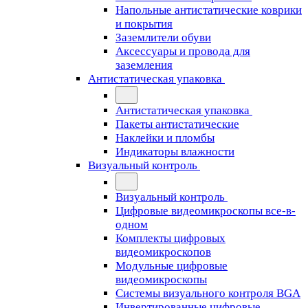
Напольные антистатические коврики
и покрытия
Заземлители обуви
Аксессуары и провода для
заземления
Антистатическая упаковка
Антистатическая упаковка
Пакеты антистатические
Наклейки и пломбы
Индикаторы влажности
Визуальный контроль
Визуальный контроль
Цифровые видеомикроскопы все-в-
одном
Комплекты цифровых
видеомикроскопов
Модульные цифровые
видеомикроскопы
Cистемы визуального контроля BGA
Инвертированные цифровые