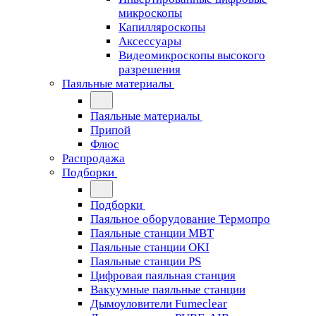
микроскопы
Капилляроскопы
Аксессуары
Видеомикроскопы высокого
разрешения
Паяльные материалы
Паяльные материалы
Припой
Флюс
Распродажа
Подборки
Подборки
Паяльное оборудование Термопро
Паяльные станции MBT
Паяльные станции OKI
Паяльные станции PS
Цифровая паяльная станция
Вакуумные паяльные станции
Дымоуловители Fumeclear