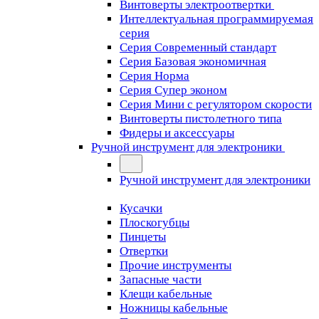
Винтоверты электроотвертки
Интеллектуальная программируемая
серия
Серия Современный стандарт
Серия Базовая экономичная
Серия Норма
Серия Cупер эконом
Серия Мини с регулятором скорости
Винтоверты пистолетного типа
Фидеры и аксессуары
Ручной инструмент для электроники
Ручной инструмент для электроники
Кусачки
Плоскогубцы
Пинцеты
Отвертки
Прочие инструменты
Запасные части
Клещи кабельные
Ножницы кабельные