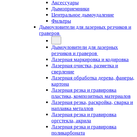
Аксессуары
Дымоприемники
Центральное дымоудаление
Фильтры
Дымоуловители для лазерных резчиков и
граверов
Дымоуловители для лазерных
резчиков и граверов
Лазерная маркировка и кодировка
Лазерная очистка, разметка и
сверление
Лазерная обработка дерева, фанеры,
картона
Лазерная резка и гравировка
пластика, композитных материалов
Лазерная резка, раскройка, сварка и
наплавка металлов
Лазерная резка и гравировка
оргстекла, акрила
Лазерная резка и гравировка
поликарбоната