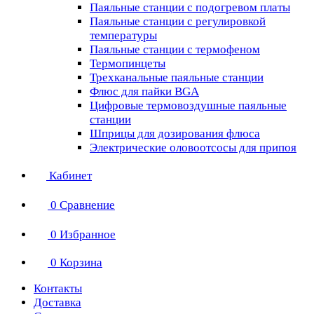
Паяльные станции с подогревом платы
Паяльные станции с регулировкой
температуры
Паяльные станции с термофеном
Термопинцеты
Трехканальные паяльные станции
Флюс для пайки BGA
Цифровые термовоздушные паяльные
станции
Шприцы для дозирования флюса
Электрические оловоотсосы для припоя
Кабинет
0
Сравнение
0
Избранное
0
Корзина
Контакты
Доставка