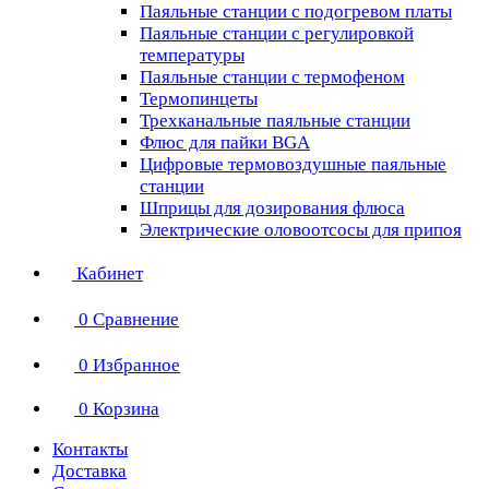
Паяльные станции с подогревом платы
Паяльные станции с регулировкой
температуры
Паяльные станции с термофеном
Термопинцеты
Трехканальные паяльные станции
Флюс для пайки BGA
Цифровые термовоздушные паяльные
станции
Шприцы для дозирования флюса
Электрические оловоотсосы для припоя
Кабинет
0
Сравнение
0
Избранное
0
Корзина
Контакты
Доставка