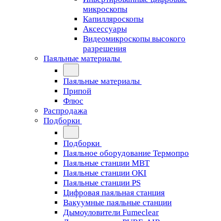
микроскопы
Капилляроскопы
Аксессуары
Видеомикроскопы высокого
разрешения
Паяльные материалы
Паяльные материалы
Припой
Флюс
Распродажа
Подборки
Подборки
Паяльное оборудование Термопро
Паяльные станции MBT
Паяльные станции OKI
Паяльные станции PS
Цифровая паяльная станция
Вакуумные паяльные станции
Дымоуловители Fumeclear