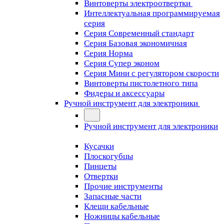
Винтоверты электроотвертки
Интеллектуальная программируемая
серия
Серия Современный стандарт
Серия Базовая экономичная
Серия Норма
Серия Cупер эконом
Серия Мини с регулятором скорости
Винтоверты пистолетного типа
Фидеры и аксессуары
Ручной инструмент для электроники
Ручной инструмент для электроники
Кусачки
Плоскогубцы
Пинцеты
Отвертки
Прочие инструменты
Запасные части
Клещи кабельные
Ножницы кабельные