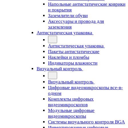
Напольные антистатические коврики
и покрытия
Заземлители обуви
Аксессуары и провода для
заземления
Антистатическая упаковка
Антистатическая упаковка
Пакеты антистатические
Наклейки и пломбы
Индикаторы влажности
Визуальный контроль
Визуальный контроль
Цифровые видеомикроскопы все-в-
одном
Комплекты цифровых
видеомикроскопов
Модульные цифровые
видеомикроскопы
Cистемы визуального контроля BGA
Инвертированные цифровые