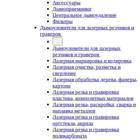
Аксессуары
Дымоприемники
Центральное дымоудаление
Фильтры
Дымоуловители для лазерных резчиков и
граверов
Дымоуловители для лазерных
резчиков и граверов
Лазерная маркировка и кодировка
Лазерная очистка, разметка и
сверление
Лазерная обработка дерева, фанеры,
картона
Лазерная резка и гравировка
пластика, композитных материалов
Лазерная резка, раскройка, сварка и
наплавка металлов
Лазерная резка и гравировка
оргстекла, акрила
Лазерная резка и гравировка
поликарбоната