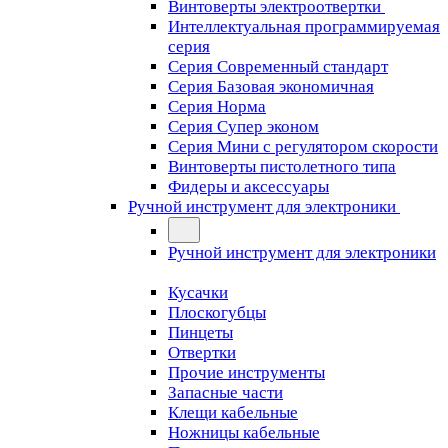
Винтоверты электроотвертки
Интеллектуальная программируемая
серия
Серия Современный стандарт
Серия Базовая экономичная
Серия Норма
Серия Cупер эконом
Серия Мини с регулятором скорости
Винтоверты пистолетного типа
Фидеры и аксессуары
Ручной инструмент для электроники
Ручной инструмент для электроники
Кусачки
Плоскогубцы
Пинцеты
Отвертки
Прочие инструменты
Запасные части
Клещи кабельные
Ножницы кабельные