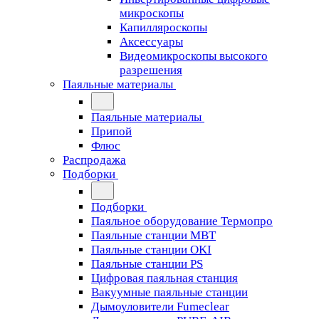
микроскопы
Капилляроскопы
Аксессуары
Видеомикроскопы высокого
разрешения
Паяльные материалы
Паяльные материалы
Припой
Флюс
Распродажа
Подборки
Подборки
Паяльное оборудование Термопро
Паяльные станции MBT
Паяльные станции OKI
Паяльные станции PS
Цифровая паяльная станция
Вакуумные паяльные станции
Дымоуловители Fumeclear