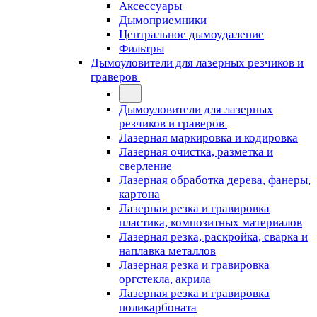
Аксессуары
Дымоприемники
Центральное дымоудаление
Фильтры
Дымоуловители для лазерных резчиков и
граверов
Дымоуловители для лазерных
резчиков и граверов
Лазерная маркировка и кодировка
Лазерная очистка, разметка и
сверление
Лазерная обработка дерева, фанеры,
картона
Лазерная резка и гравировка
пластика, композитных материалов
Лазерная резка, раскройка, сварка и
наплавка металлов
Лазерная резка и гравировка
оргстекла, акрила
Лазерная резка и гравировка
поликарбоната