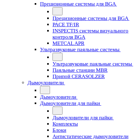
Прецизионные системы для BGA
Прецизионные системы для BGA
PACE TF/IR
INSPECTIS системы визуального
контроля BGA
METCAL APR
Ультразвуковые паяльные системы
Ультразвуковые паяльные системы
Паяльные станции MBR
Припой CERASOLZER
Дымоуловители
Дымоуловители
Дымоуловители для пайки
Дымоуловители для пайки
Комплекты
Блоки
Антистатические дымоуловители