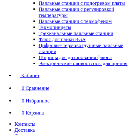
Паяльные станции с подогревом платы
Паяльные станции с регулировкой
температуры
Паяльные станции с термофеном
Термопинцеты
Трехканальные паяльные станции
Флюс для пайки BGA
Цифровые термовоздушные паяльные
станции
Шприцы для дозирования флюса
Электрические оловоотсосы для припоя
Кабинет
0
Сравнение
0
Избранное
0
Корзина
Контакты
Доставка