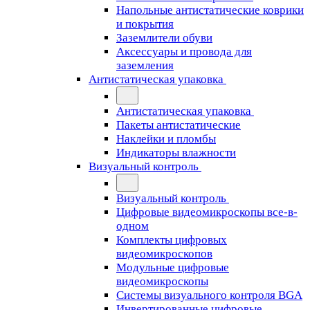
Напольные антистатические коврики
и покрытия
Заземлители обуви
Аксессуары и провода для
заземления
Антистатическая упаковка
Антистатическая упаковка
Пакеты антистатические
Наклейки и пломбы
Индикаторы влажности
Визуальный контроль
Визуальный контроль
Цифровые видеомикроскопы все-в-
одном
Комплекты цифровых
видеомикроскопов
Модульные цифровые
видеомикроскопы
Cистемы визуального контроля BGA
Инвертированные цифровые