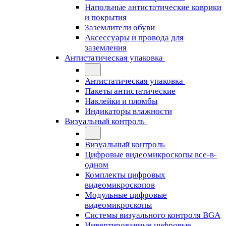
Напольные антистатические коврики
и покрытия
Заземлители обуви
Аксессуары и провода для
заземления
Антистатическая упаковка
Антистатическая упаковка
Пакеты антистатические
Наклейки и пломбы
Индикаторы влажности
Визуальный контроль
Визуальный контроль
Цифровые видеомикроскопы все-в-
одном
Комплекты цифровых
видеомикроскопов
Модульные цифровые
видеомикроскопы
Cистемы визуального контроля BGA
Инвертированные цифровые