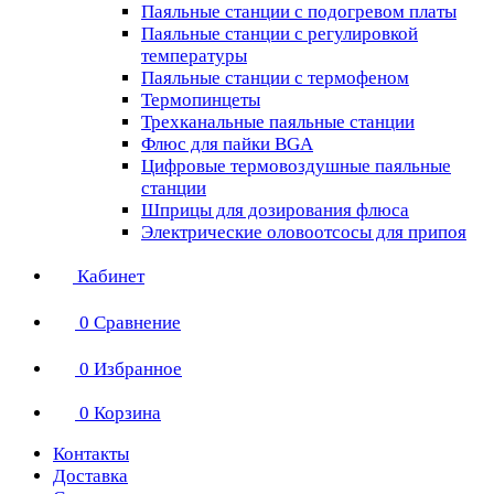
Паяльные станции с подогревом платы
Паяльные станции с регулировкой
температуры
Паяльные станции с термофеном
Термопинцеты
Трехканальные паяльные станции
Флюс для пайки BGA
Цифровые термовоздушные паяльные
станции
Шприцы для дозирования флюса
Электрические оловоотсосы для припоя
Кабинет
0
Сравнение
0
Избранное
0
Корзина
Контакты
Доставка