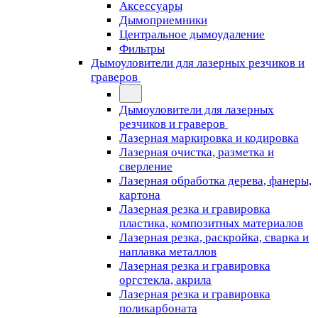
Аксессуары
Дымоприемники
Центральное дымоудаление
Фильтры
Дымоуловители для лазерных резчиков и
граверов
Дымоуловители для лазерных
резчиков и граверов
Лазерная маркировка и кодировка
Лазерная очистка, разметка и
сверление
Лазерная обработка дерева, фанеры,
картона
Лазерная резка и гравировка
пластика, композитных материалов
Лазерная резка, раскройка, сварка и
наплавка металлов
Лазерная резка и гравировка
оргстекла, акрила
Лазерная резка и гравировка
поликарбоната