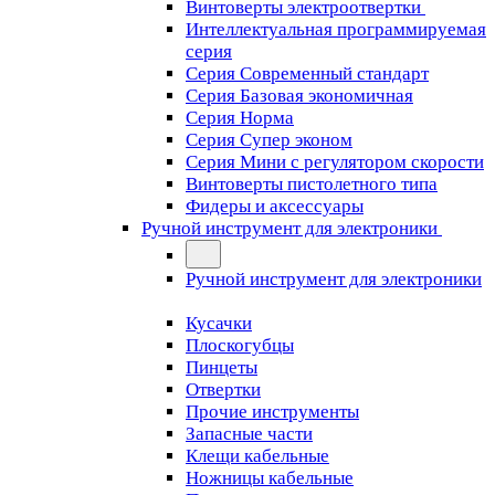
Винтоверты электроотвертки
Интеллектуальная программируемая
серия
Серия Современный стандарт
Серия Базовая экономичная
Серия Норма
Серия Cупер эконом
Серия Мини с регулятором скорости
Винтоверты пистолетного типа
Фидеры и аксессуары
Ручной инструмент для электроники
Ручной инструмент для электроники
Кусачки
Плоскогубцы
Пинцеты
Отвертки
Прочие инструменты
Запасные части
Клещи кабельные
Ножницы кабельные