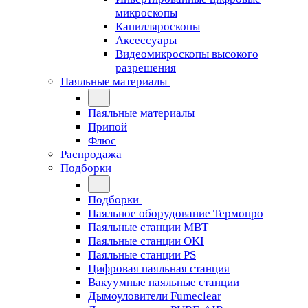
микроскопы
Капилляроскопы
Аксессуары
Видеомикроскопы высокого
разрешения
Паяльные материалы
Паяльные материалы
Припой
Флюс
Распродажа
Подборки
Подборки
Паяльное оборудование Термопро
Паяльные станции MBT
Паяльные станции OKI
Паяльные станции PS
Цифровая паяльная станция
Вакуумные паяльные станции
Дымоуловители Fumeclear