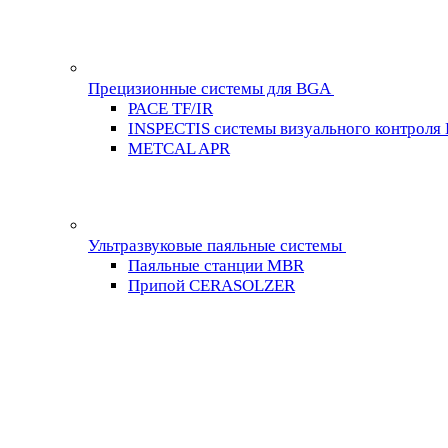
Прецизионные системы для BGA
PACE TF/IR
INSPECTIS системы визуального контроля
METCAL APR
Ультразвуковые паяльные системы
Паяльные станции MBR
Припой CERASOLZER