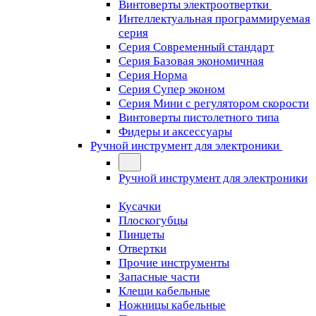
Винтоверты электроотвертки
Интеллектуальная программируемая
серия
Серия Современный стандарт
Серия Базовая экономичная
Серия Норма
Серия Cупер эконом
Серия Мини с регулятором скорости
Винтоверты пистолетного типа
Фидеры и аксессуары
Ручной инструмент для электроники
Ручной инструмент для электроники
Кусачки
Плоскогубцы
Пинцеты
Отвертки
Прочие инструменты
Запасные части
Клещи кабельные
Ножницы кабельные