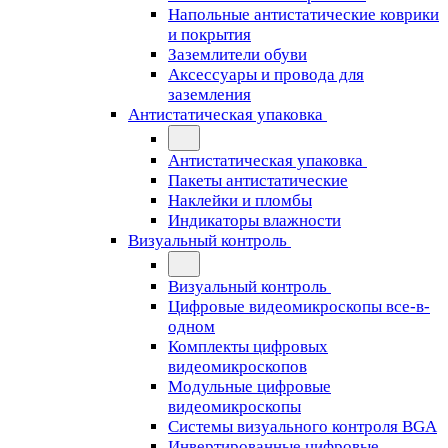
Напольные антистатические коврики
и покрытия
Заземлители обуви
Аксессуары и провода для
заземления
Антистатическая упаковка
Антистатическая упаковка
Пакеты антистатические
Наклейки и пломбы
Индикаторы влажности
Визуальный контроль
Визуальный контроль
Цифровые видеомикроскопы все-в-
одном
Комплекты цифровых
видеомикроскопов
Модульные цифровые
видеомикроскопы
Cистемы визуального контроля BGA
Инвертированные цифровые