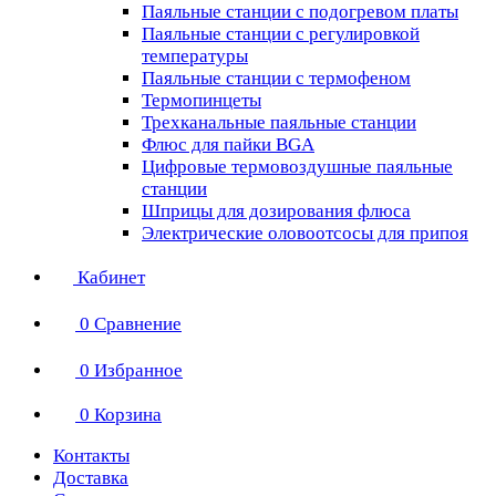
Паяльные станции с подогревом платы
Паяльные станции с регулировкой
температуры
Паяльные станции с термофеном
Термопинцеты
Трехканальные паяльные станции
Флюс для пайки BGA
Цифровые термовоздушные паяльные
станции
Шприцы для дозирования флюса
Электрические оловоотсосы для припоя
Кабинет
0
Сравнение
0
Избранное
0
Корзина
Контакты
Доставка