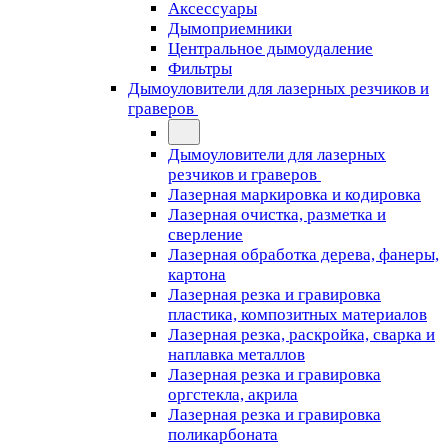
Аксессуары
Дымоприемники
Центральное дымоудаление
Фильтры
Дымоуловители для лазерных резчиков и
граверов
Дымоуловители для лазерных
резчиков и граверов
Лазерная маркировка и кодировка
Лазерная очистка, разметка и
сверление
Лазерная обработка дерева, фанеры,
картона
Лазерная резка и гравировка
пластика, композитных материалов
Лазерная резка, раскройка, сварка и
наплавка металлов
Лазерная резка и гравировка
оргстекла, акрила
Лазерная резка и гравировка
поликарбоната