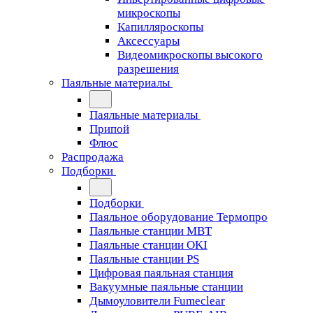
микроскопы
Капилляроскопы
Аксессуары
Видеомикроскопы высокого
разрешения
Паяльные материалы
Паяльные материалы
Припой
Флюс
Распродажа
Подборки
Подборки
Паяльное оборудование Термопро
Паяльные станции MBT
Паяльные станции OKI
Паяльные станции PS
Цифровая паяльная станция
Вакуумные паяльные станции
Дымоуловители Fumeclear