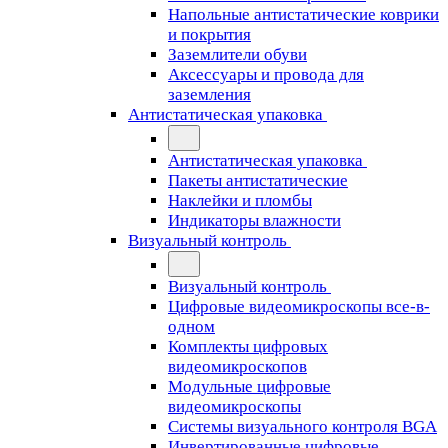
Напольные антистатические коврики
и покрытия
Заземлители обуви
Аксессуары и провода для
заземления
Антистатическая упаковка
Антистатическая упаковка
Пакеты антистатические
Наклейки и пломбы
Индикаторы влажности
Визуальный контроль
Визуальный контроль
Цифровые видеомикроскопы все-в-
одном
Комплекты цифровых
видеомикроскопов
Модульные цифровые
видеомикроскопы
Cистемы визуального контроля BGA
Инвертированные цифровые