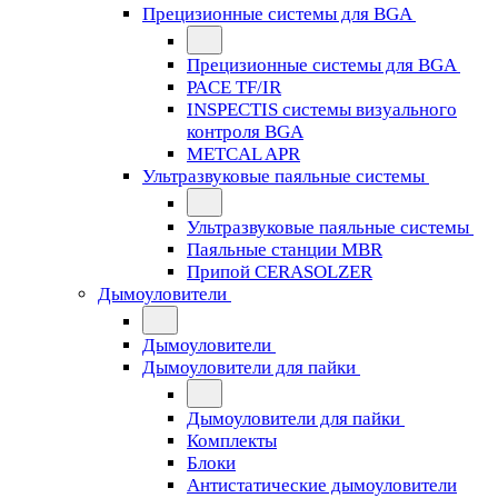
Прецизионные системы для BGA
Прецизионные системы для BGA
PACE TF/IR
INSPECTIS системы визуального
контроля BGA
METCAL APR
Ультразвуковые паяльные системы
Ультразвуковые паяльные системы
Паяльные станции MBR
Припой CERASOLZER
Дымоуловители
Дымоуловители
Дымоуловители для пайки
Дымоуловители для пайки
Комплекты
Блоки
Антистатические дымоуловители