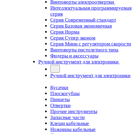
Винтоверты электроотвертки
Интеллектуальная программируемая
серия
Серия Современный стандарт
Серия Базовая экономичная
Серия Норма
Серия Cупер эконом
Серия Мини с регулятором скорости
Винтоверты пистолетного типа
Фидеры и аксессуары
Ручной инструмент для электроники
Ручной инструмент для электроники
Кусачки
Плоскогубцы
Пинцеты
Отвертки
Прочие инструменты
Запасные части
Клещи кабельные
Ножницы кабельные