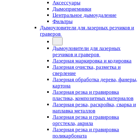
Аксессуары
Дымоприемники
Центральное дымоудаление
Фильтры
Дымоуловители для лазерных резчиков и
граверов
Дымоуловители для лазерных
резчиков и граверов
Лазерная маркировка и кодировка
Лазерная очистка, разметка и
сверление
Лазерная обработка дерева, фанеры,
картона
Лазерная резка и гравировка
пластика, композитных материалов
Лазерная резка, раскройка, сварка и
наплавка металлов
Лазерная резка и гравировка
оргстекла, акрила
Лазерная резка и гравировка
поликарбоната