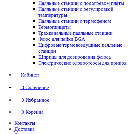
Паяльные станции с подогревом платы
Паяльные станции с регулировкой
температуры
Паяльные станции с термофеном
Термопинцеты
Трехканальные паяльные станции
Флюс для пайки BGA
Цифровые термовоздушные паяльные
станции
Шприцы для дозирования флюса
Электрические оловоотсосы для припоя
Кабинет
0
Сравнение
0
Избранное
0
Корзина
Контакты
Доставка