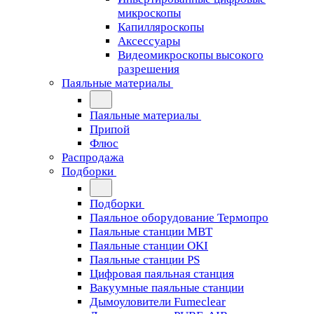
микроскопы
Капилляроскопы
Аксессуары
Видеомикроскопы высокого
разрешения
Паяльные материалы
Паяльные материалы
Припой
Флюс
Распродажа
Подборки
Подборки
Паяльное оборудование Термопро
Паяльные станции MBT
Паяльные станции OKI
Паяльные станции PS
Цифровая паяльная станция
Вакуумные паяльные станции
Дымоуловители Fumeclear