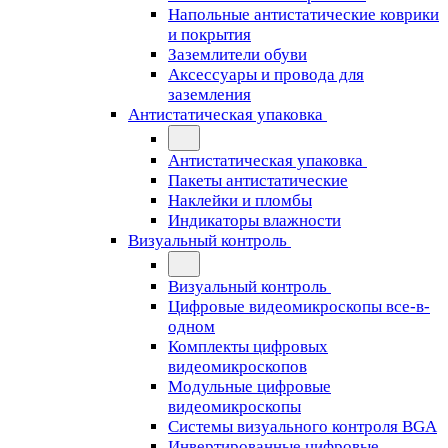
Напольные антистатические коврики
и покрытия
Заземлители обуви
Аксессуары и провода для
заземления
Антистатическая упаковка
Антистатическая упаковка
Пакеты антистатические
Наклейки и пломбы
Индикаторы влажности
Визуальный контроль
Визуальный контроль
Цифровые видеомикроскопы все-в-
одном
Комплекты цифровых
видеомикроскопов
Модульные цифровые
видеомикроскопы
Cистемы визуального контроля BGA
Инвертированные цифровые