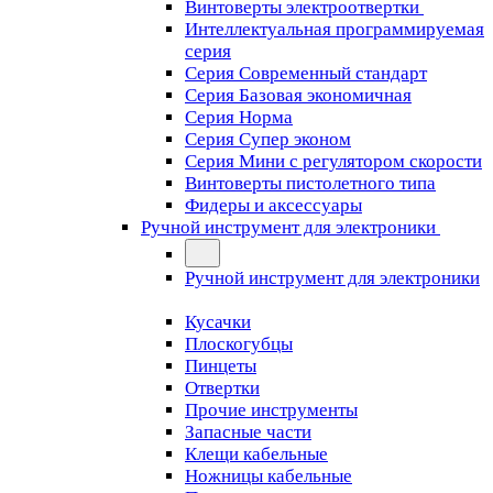
Винтоверты электроотвертки
Интеллектуальная программируемая
серия
Серия Современный стандарт
Серия Базовая экономичная
Серия Норма
Серия Cупер эконом
Серия Мини с регулятором скорости
Винтоверты пистолетного типа
Фидеры и аксессуары
Ручной инструмент для электроники
Ручной инструмент для электроники
Кусачки
Плоскогубцы
Пинцеты
Отвертки
Прочие инструменты
Запасные части
Клещи кабельные
Ножницы кабельные