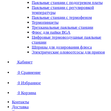
Паяльные станции с подогревом платы
Паяльные станции с регулировкой
температуры
Паяльные станции с термофеном
Термопинцеты
Трехканальные паяльные станции
Флюс для пайки BGA
Цифровые термовоздушные паяльные
станции
Шприцы для дозирования флюса
Электрические оловоотсосы для припоя
Кабинет
0
Сравнение
0
Избранное
0
Корзина
Контакты
Доставка