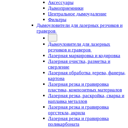
Аксессуары
Дымоприемники
Центральное дымоудаление
Фильтры
Дымоуловители для лазерных резчиков и
граверов
Дымоуловители для лазерных
резчиков и граверов
Лазерная маркировка и кодировка
Лазерная очистка, разметка и
сверление
Лазерная обработка дерева, фанеры,
картона
Лазерная резка и гравировка
пластика, композитных материалов
Лазерная резка, раскройка, сварка и
наплавка металлов
Лазерная резка и гравировка
оргстекла, акрила
Лазерная резка и гравировка
поликарбоната