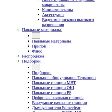
микроскопы
Капилляроскопы
Аксессуары
Видеомикроскопы высокого
разрешения
Паяльные материалы
Паяльные материалы
Припой
Флюс
Распродажа
Подборки
Подборки
Паяльное оборудование Термопро
Паяльные станции MBT
Паяльные станции OKI
Паяльные станции PS
Цифровая паяльная станция
Вакуумные паяльные станции
Дымоуловители Fumeclear