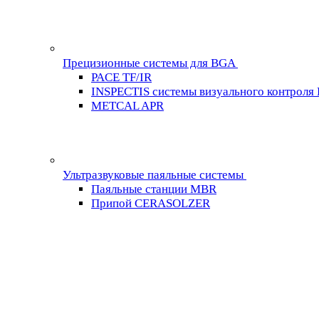
Прецизионные системы для BGA
PACE TF/IR
INSPECTIS системы визуального контроля
METCAL APR
Ультразвуковые паяльные системы
Паяльные станции MBR
Припой CERASOLZER