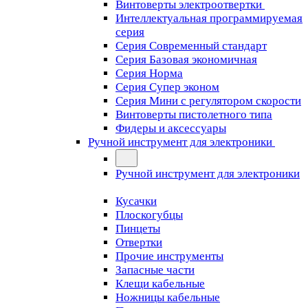
Винтоверты электроотвертки
Интеллектуальная программируемая
серия
Серия Современный стандарт
Серия Базовая экономичная
Серия Норма
Серия Cупер эконом
Серия Мини с регулятором скорости
Винтоверты пистолетного типа
Фидеры и аксессуары
Ручной инструмент для электроники
Ручной инструмент для электроники
Кусачки
Плоскогубцы
Пинцеты
Отвертки
Прочие инструменты
Запасные части
Клещи кабельные
Ножницы кабельные