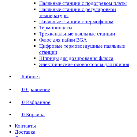
Паяльные станции с подогревом платы
Паяльные станции с регулировкой
температуры
Паяльные станции с термофеном
Термопинцеты
Трехканальные паяльные станции
Флюс для пайки BGA
Цифровые термовоздушные паяльные
станции
Шприцы для дозирования флюса
Электрические оловоотсосы для припоя
Кабинет
0
Сравнение
0
Избранное
0
Корзина
Контакты
Доставка