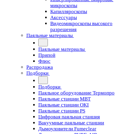
микроскопы
Капилляроскопы
Аксессуары
Видеомикроскопы высокого
разрешения
Паяльные материалы
Паяльные материалы
Припой
Флюс
Распродажа
Подборки
Подборки
Паяльное оборудование Термопро
Паяльные станции MBT
Паяльные станции OKI
Паяльные станции PS
Цифровая паяльная станция
Вакуумные паяльные станции
Дымоуловители Fumeclear