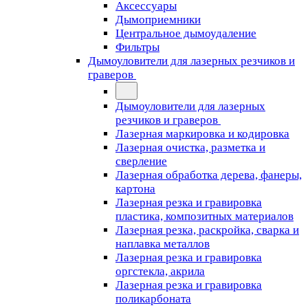
Аксессуары
Дымоприемники
Центральное дымоудаление
Фильтры
Дымоуловители для лазерных резчиков и
граверов
Дымоуловители для лазерных
резчиков и граверов
Лазерная маркировка и кодировка
Лазерная очистка, разметка и
сверление
Лазерная обработка дерева, фанеры,
картона
Лазерная резка и гравировка
пластика, композитных материалов
Лазерная резка, раскройка, сварка и
наплавка металлов
Лазерная резка и гравировка
оргстекла, акрила
Лазерная резка и гравировка
поликарбоната