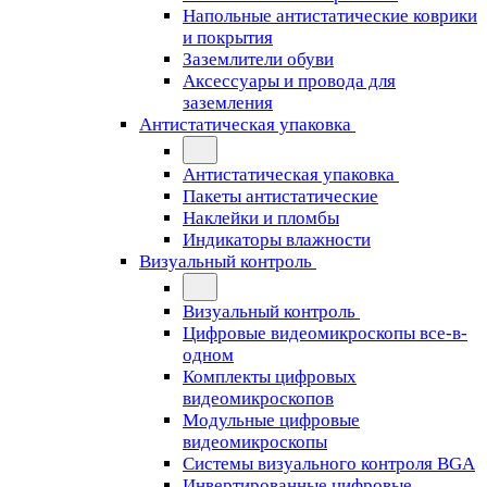
Напольные антистатические коврики
и покрытия
Заземлители обуви
Аксессуары и провода для
заземления
Антистатическая упаковка
Антистатическая упаковка
Пакеты антистатические
Наклейки и пломбы
Индикаторы влажности
Визуальный контроль
Визуальный контроль
Цифровые видеомикроскопы все-в-
одном
Комплекты цифровых
видеомикроскопов
Модульные цифровые
видеомикроскопы
Cистемы визуального контроля BGA
Инвертированные цифровые