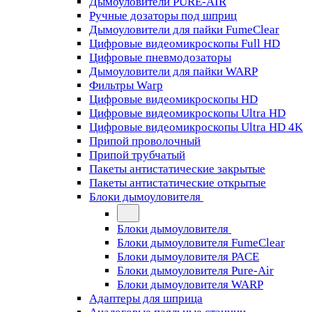
Дымоуловители PURE-AIR
Ручные дозаторы под шприц
Дымоуловители для пайки FumeClear
Цифровые видеомикроскопы Full HD
Цифровые пневмодозаторы
Дымоуловители для пайки WARP
Фильтры Warp
Цифровые видеомикроскопы HD
Цифровые видеомикроскопы Ultra HD
Цифровые видеомикроскопы Ultra HD 4K
Припой проволочный
Припой трубчатый
Пакеты антистатические закрытые
Пакеты антистатические открытые
Блоки дымоуловителя
Блоки дымоуловителя
Блоки дымоуловителя FumeClear
Блоки дымоуловителя PACE
Блоки дымоуловителя Pure-Air
Блоки дымоуловителя WARP
Адаптеры для шприца