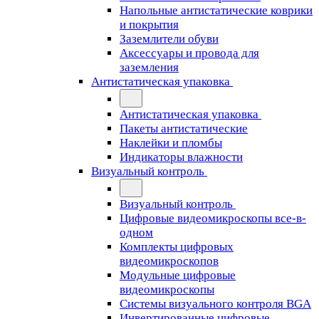
Напольные антистатические коврики
и покрытия
Заземлители обуви
Аксессуары и провода для
заземления
Антистатическая упаковка
Антистатическая упаковка
Пакеты антистатические
Наклейки и пломбы
Индикаторы влажности
Визуальный контроль
Визуальный контроль
Цифровые видеомикроскопы все-в-
одном
Комплекты цифровых
видеомикроскопов
Модульные цифровые
видеомикроскопы
Cистемы визуального контроля BGA
Инвертированные цифровые