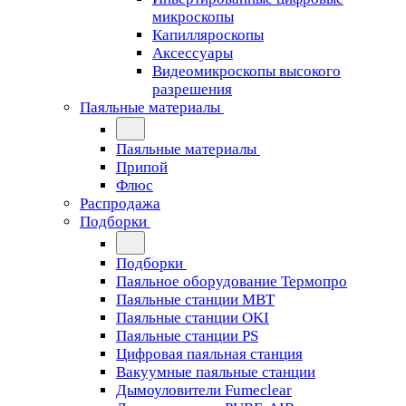
микроскопы
Капилляроскопы
Аксессуары
Видеомикроскопы высокого
разрешения
Паяльные материалы
Паяльные материалы
Припой
Флюс
Распродажа
Подборки
Подборки
Паяльное оборудование Термопро
Паяльные станции MBT
Паяльные станции OKI
Паяльные станции PS
Цифровая паяльная станция
Вакуумные паяльные станции
Дымоуловители Fumeclear