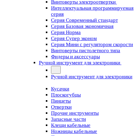
Винтоверты электроотвертки
Интеллектуальная программируемая
серия
Серия Современный стандарт
Серия Базовая экономичная
Серия Норма
Серия Cупер эконом
Серия Мини с регулятором скорости
Винтоверты пистолетного типа
Фидеры и аксессуары
Ручной инструмент для электроники
Ручной инструмент для электроники
Кусачки
Плоскогубцы
Пинцеты
Отвертки
Прочие инструменты
Запасные части
Клещи кабельные
Ножницы кабельные