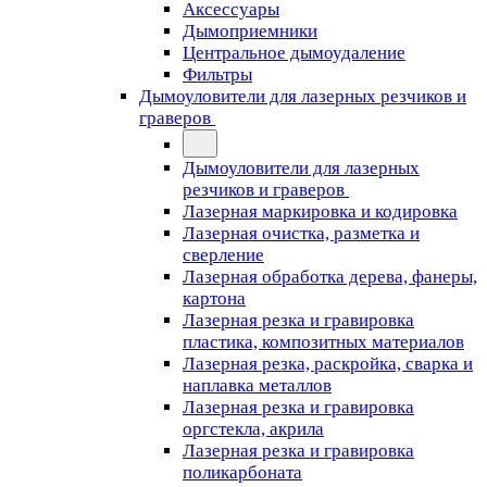
Аксессуары
Дымоприемники
Центральное дымоудаление
Фильтры
Дымоуловители для лазерных резчиков и
граверов
Дымоуловители для лазерных
резчиков и граверов
Лазерная маркировка и кодировка
Лазерная очистка, разметка и
сверление
Лазерная обработка дерева, фанеры,
картона
Лазерная резка и гравировка
пластика, композитных материалов
Лазерная резка, раскройка, сварка и
наплавка металлов
Лазерная резка и гравировка
оргстекла, акрила
Лазерная резка и гравировка
поликарбоната