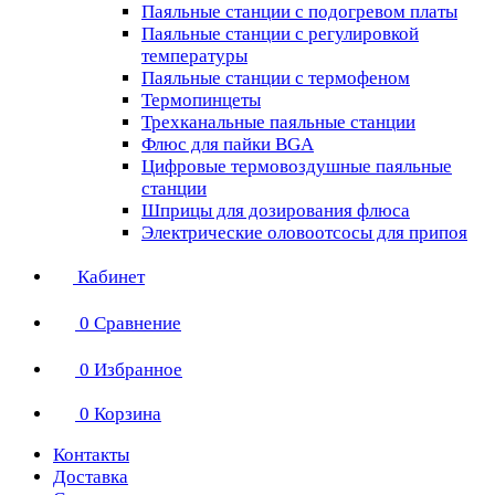
Паяльные станции с подогревом платы
Паяльные станции с регулировкой
температуры
Паяльные станции с термофеном
Термопинцеты
Трехканальные паяльные станции
Флюс для пайки BGA
Цифровые термовоздушные паяльные
станции
Шприцы для дозирования флюса
Электрические оловоотсосы для припоя
Кабинет
0
Сравнение
0
Избранное
0
Корзина
Контакты
Доставка