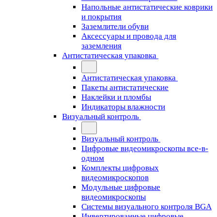
Напольные антистатические коврики
и покрытия
Заземлители обуви
Аксессуары и провода для
заземления
Антистатическая упаковка
Антистатическая упаковка
Пакеты антистатические
Наклейки и пломбы
Индикаторы влажности
Визуальный контроль
Визуальный контроль
Цифровые видеомикроскопы все-в-
одном
Комплекты цифровых
видеомикроскопов
Модульные цифровые
видеомикроскопы
Cистемы визуального контроля BGA
Инвертированные цифровые