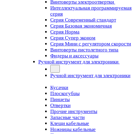
Винтоверты электроотвертки
Интеллектуальная программируемая
серия
Серия Современный стандарт
Серия Базовая экономичная
Серия Норма
Серия Cупер эконом
Серия Мини с регулятором скорости
Винтоверты пистолетного типа
Фидеры и аксессуары
Ручной инструмент для электроники
Ручной инструмент для электроники
Кусачки
Плоскогубцы
Пинцеты
Отвертки
Прочие инструменты
Запасные части
Клещи кабельные
Ножницы кабельные