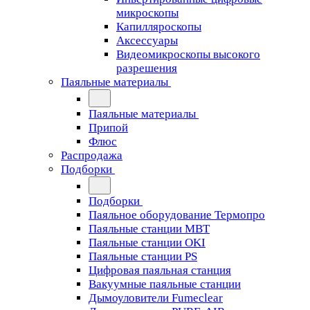
микроскопы
Капилляроскопы
Аксессуары
Видеомикроскопы высокого
разрешения
Паяльные материалы
Паяльные материалы
Припой
Флюс
Распродажа
Подборки
Подборки
Паяльное оборудование Термопро
Паяльные станции MBT
Паяльные станции OKI
Паяльные станции PS
Цифровая паяльная станция
Вакуумные паяльные станции
Дымоуловители Fumeclear