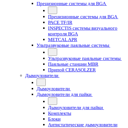
Прецизионные системы для BGA
Прецизионные системы для BGA
PACE TF/IR
INSPECTIS системы визуального
контроля BGA
METCAL APR
Ультразвуковые паяльные системы
Ультразвуковые паяльные системы
Паяльные станции MBR
Припой CERASOLZER
Дымоуловители
Дымоуловители
Дымоуловители для пайки
Дымоуловители для пайки
Комплекты
Блоки
Антистатические дымоуловители