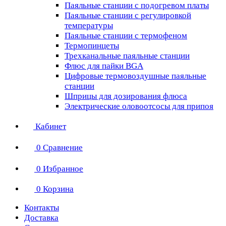
Паяльные станции с подогревом платы
Паяльные станции с регулировкой
температуры
Паяльные станции с термофеном
Термопинцеты
Трехканальные паяльные станции
Флюс для пайки BGA
Цифровые термовоздушные паяльные
станции
Шприцы для дозирования флюса
Электрические оловоотсосы для припоя
Кабинет
0
Сравнение
0
Избранное
0
Корзина
Контакты
Доставка