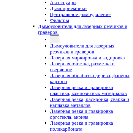
Аксессуары
Дымоприемники
Центральное дымоудаление
Фильтры
Дымоуловители для лазерных резчиков и
граверов
Дымоуловители для лазерных
резчиков и граверов
Лазерная маркировка и кодировка
Лазерная очистка, разметка и
сверление
Лазерная обработка дерева, фанеры,
картона
Лазерная резка и гравировка
пластика, композитных материалов
Лазерная резка, раскройка, сварка и
наплавка металлов
Лазерная резка и гравировка
оргстекла, акрила
Лазерная резка и гравировка
поликарбоната