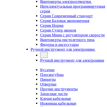
Винтоверты электроотвертки
Интеллектуальная программируемая
серия
Серия Современный стандарт
Серия Базовая экономичная
Серия Норма
Серия Cупер эконом
Серия Мини с регулятором скорости
Винтоверты пистолетного типа
Фидеры и аксессуары
Ручной инструмент для электроники
Ручной инструмент для электроники
Кусачки
Плоскогубцы
Пинцеты
Отвертки
Прочие инструменты
Запасные части
Клещи кабельные
Ножницы кабельные