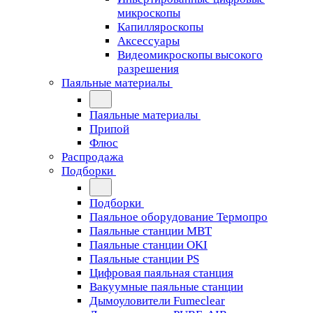
микроскопы
Капилляроскопы
Аксессуары
Видеомикроскопы высокого
разрешения
Паяльные материалы
Паяльные материалы
Припой
Флюс
Распродажа
Подборки
Подборки
Паяльное оборудование Термопро
Паяльные станции MBT
Паяльные станции OKI
Паяльные станции PS
Цифровая паяльная станция
Вакуумные паяльные станции
Дымоуловители Fumeclear