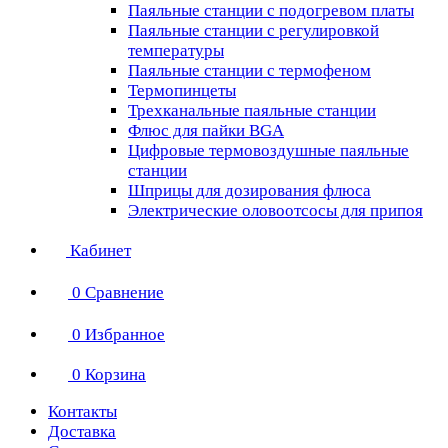
Паяльные станции с подогревом платы
Паяльные станции с регулировкой
температуры
Паяльные станции с термофеном
Термопинцеты
Трехканальные паяльные станции
Флюс для пайки BGA
Цифровые термовоздушные паяльные
станции
Шприцы для дозирования флюса
Электрические оловоотсосы для припоя
Кабинет
0
Сравнение
0
Избранное
0
Корзина
Контакты
Доставка