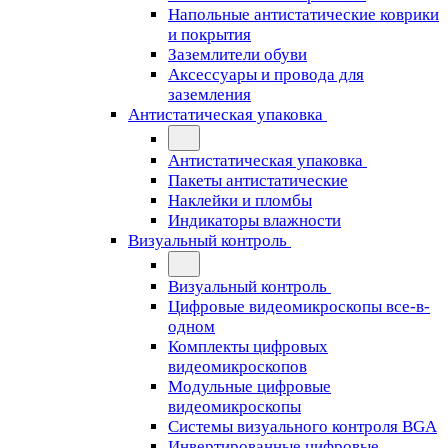
Напольные антистатические коврики
и покрытия
Заземлители обуви
Аксессуары и провода для
заземления
Антистатическая упаковка
Антистатическая упаковка
Пакеты антистатические
Наклейки и пломбы
Индикаторы влажности
Визуальный контроль
Визуальный контроль
Цифровые видеомикроскопы все-в-
одном
Комплекты цифровых
видеомикроскопов
Модульные цифровые
видеомикроскопы
Cистемы визуального контроля BGA
Инвертированные цифровые