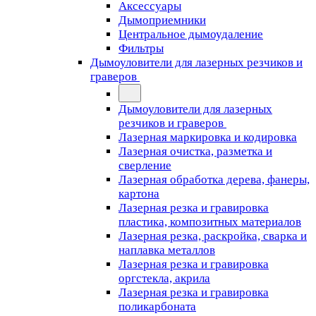
Аксессуары
Дымоприемники
Центральное дымоудаление
Фильтры
Дымоуловители для лазерных резчиков и
граверов
Дымоуловители для лазерных
резчиков и граверов
Лазерная маркировка и кодировка
Лазерная очистка, разметка и
сверление
Лазерная обработка дерева, фанеры,
картона
Лазерная резка и гравировка
пластика, композитных материалов
Лазерная резка, раскройка, сварка и
наплавка металлов
Лазерная резка и гравировка
оргстекла, акрила
Лазерная резка и гравировка
поликарбоната