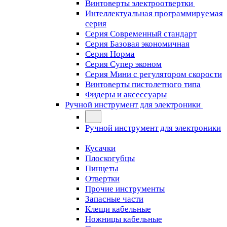
Винтоверты электроотвертки
Интеллектуальная программируемая
серия
Серия Современный стандарт
Серия Базовая экономичная
Серия Норма
Серия Cупер эконом
Серия Мини с регулятором скорости
Винтоверты пистолетного типа
Фидеры и аксессуары
Ручной инструмент для электроники
Ручной инструмент для электроники
Кусачки
Плоскогубцы
Пинцеты
Отвертки
Прочие инструменты
Запасные части
Клещи кабельные
Ножницы кабельные