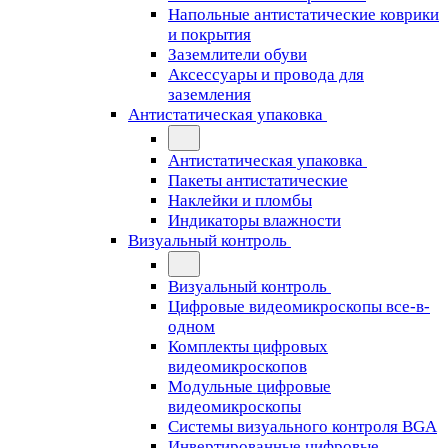
Напольные антистатические коврики
и покрытия
Заземлители обуви
Аксессуары и провода для
заземления
Антистатическая упаковка
Антистатическая упаковка
Пакеты антистатические
Наклейки и пломбы
Индикаторы влажности
Визуальный контроль
Визуальный контроль
Цифровые видеомикроскопы все-в-
одном
Комплекты цифровых
видеомикроскопов
Модульные цифровые
видеомикроскопы
Cистемы визуального контроля BGA
Инвертированные цифровые