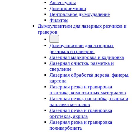
Аксессуары
Дымоприемники
Центральное дымоудаление
Фильтры
Дымоуловители для лазерных резчиков и
граверов
Дымоуловители для лазерных
резчиков и граверов
Лазерная маркировка и кодировка
Лазерная очистка, разметка и
сверление
Лазерная обработка дерева, фанеры,
картона
Лазерная резка и гравировка
пластика, композитных материалов
Лазерная резка, раскройка, сварка и
наплавка металлов
Лазерная резка и гравировка
оргстекла, акрила
Лазерная резка и гравировка
поликарбоната