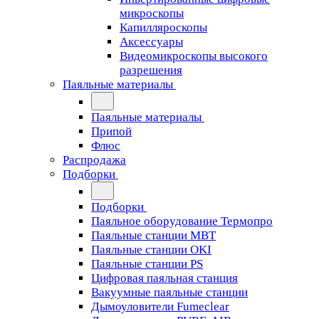
микроскопы
Капилляроскопы
Аксессуары
Видеомикроскопы высокого
разрешения
Паяльные материалы
Паяльные материалы
Припой
Флюс
Распродажа
Подборки
Подборки
Паяльное оборудование Термопро
Паяльные станции MBT
Паяльные станции OKI
Паяльные станции PS
Цифровая паяльная станция
Вакуумные паяльные станции
Дымоуловители Fumeclear