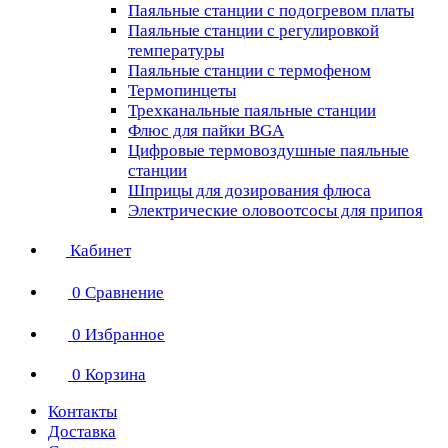
Паяльные станции с подогревом платы
Паяльные станции с регулировкой
температуры
Паяльные станции с термофеном
Термопинцеты
Трехканальные паяльные станции
Флюс для пайки BGA
Цифровые термовоздушные паяльные
станции
Шприцы для дозирования флюса
Электрические оловоотсосы для припоя
Кабинет
0
Сравнение
0
Избранное
0
Корзина
Контакты
Доставка