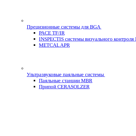
Прецизионные системы для BGA
PACE TF/IR
INSPECTIS системы визуального контроля
METCAL APR
Ультразвуковые паяльные системы
Паяльные станции MBR
Припой CERASOLZER